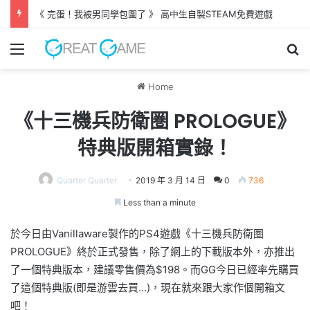
《 完蛋！我被男同學包圍了 》 高中生自製STEAM免費遊戲
Menu
Se
Home
《十三機兵防衛圏 PROLOGUE》
特典版開箱實錄！
Quarter Quarter
2019 年 3 月 14 日
0
736
Less than a minute
於今日由Vanillaware製作的PS4遊戲《十三機兵防衛圏
PROLOGUE》終於正式發售，除了網上的下載版本外，亦推出
了一個特典版本，建議零售價為$198。而GG今日已經率先購買
了這個特典版(即是游雲去買…)，現在就來跟大家作個開箱文
吧！