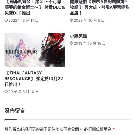
《 蘇菲的鍊金工房２ ～不可思
開羅遊戲《 哆啦A夢的銅鑼燒店
議夢的鍊金術士～ 》 付費DLC&
物語 》 與大雄、哆啦A夢營運甜
免費DLC推出
品店！
2022 年 3 月 11 日
2023 年 10 月 5 日
小鎮英雄
2019 年 10 月 18 日
《 FINAL FANTASY
RESONANCE 》 預定於10月22
日推出！
2026 年 6 月 10 日
發佈留言
發佈留言必須填寫的電子郵件地址不會公開。
必填欄位標示為
*