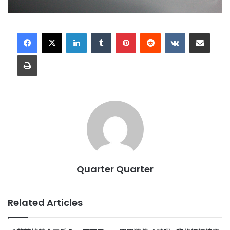
LinkedIn
Tumblr
Pinterest
Reddit
VKontakte
Share via Email
Print
Quarter Quarter
Related Articles