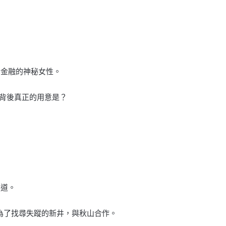
空金融的神秘女性。
背後真正的用意是？
黑道。
，為了找尋失蹤的新井，與秋山合作。