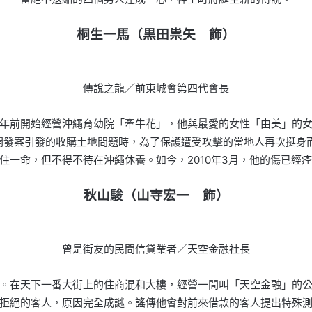
桐生一馬（黒田祟矢 飾）
傳說之龍／前東城會第四代會長
年前開始經營沖繩育幼院「牽牛花」，他與最愛的女性「由美」的
村開發案引發的收購土地問題時，為了保護遭受攻擊的當地人再次挺身
住一命，但不得不待在沖繩休養。如今，2010年3月，他的傷已經
秋山駿（山寺宏一 飾）
曾是街友的民間信貸業者／天空金融社長
。在天下一番大街上的住商混和大樓，經營一間叫「天空金融」的
拒絕的客人，原因完全成謎。謠傳他會對前來借款的客人提出特殊