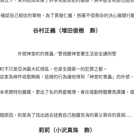
情況下，來到這間聚集了許多兇惡罪犯的監獄。其中甚至有那位過去
了確認自己相信的事物、為了貫徹仁義，抱著不惜喪命的決心展開行動
谷村正義（増田俊樹 飾）
外號神室町的害蟲／警視廳神室署生活安全課刑警
町不只是亞洲最大紅燈區，也是全國第一的犯罪之都。
店家為條件收取賄賂，這樣的行為讓他得到「神室町害蟲」的外號
本老闆特別嚴厲，更出了名的熱愛賭博，會在值勤時聽賽馬廣播，
個原因，則是為了找出過去拯救自己脫離苦海的養父喪命的真相……
莉莉（小沢真珠 飾）