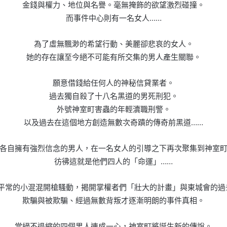
金錢與權力、地位與名譽。毫無掩飾的欲望激烈碰撞。
而事件中心則有一名女人……
為了虛無飄渺的希望行動、美麗卻悲哀的女人。
她的存在讓至今絕不可能有所交集的男人產生關聯。
願意借錢給任何人的神秘信貸業者。
過去獨自殺了十八名黑道的男死刑犯。
外號神室町害蟲的年輕瀆職刑警。
以及過去在這個地方創造無數次奇蹟的傳奇前黑道……
各自擁有強烈信念的男人，在一名女人的引導之下再次聚集到神室
彷彿這就是他們四人的「命運」……
平常的小混混開槍騷動，揭開掌權者們「壯大的計畫」與東城會的過
欺騙與被欺騙、經過無數背叛才逐漸明朗的事件真相。
當絕不退縮的四個男人連成一心，神室町將誕生新的傳說。