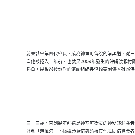
前東城會第四代會長，成為神室町傳說的前黑道，從三
當他被捲入一年前，也就是2009年發生的沖繩渡假
勝負，最後卻被敵對的濱崎組組長濱崎豪刺傷。雖然保
三十三歲。直到幾年前還是神室町街友的神秘錢莊業者
外號「避風港」，據說願意借錢給被其他民間借貸業者