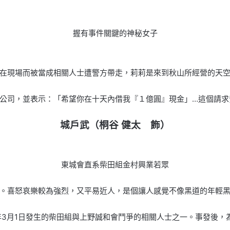
握有事件關鍵的神秘女子
在現場而被當成相關人士遭警方帶走，莉莉是來到秋山所經營的天
公司，並表示：「希望你在十天內借我『１億圓』現金」…這個請求
城戶武（桐谷 健太 飾）
東城會直系柴田組金村興業若眾
。喜怒哀樂較為強烈，又平易近人，是個讓人感覺不像黑道的年輕
0年3月1日發生的柴田組與上野誠和會鬥爭的相關人士之一。事發後