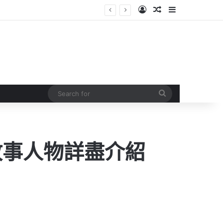
Log In
Random Article
Sidebar
Search
for
故事人物詳盡介紹