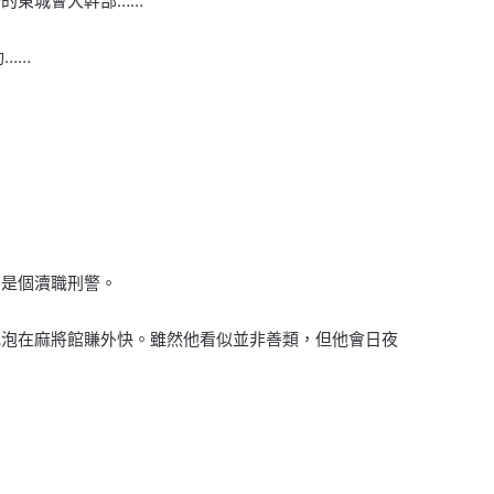
的東城會大幹部……
……
，是個瀆職刑警。
或泡在麻將館賺外快。雖然他看似並非善類，但他會日夜