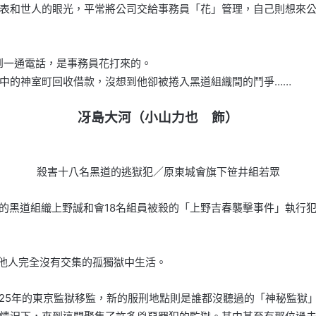
表和世人的眼光，平常將公司交給事務員「花」管理，自己則想來
接到一通電話，是事務員花打來的。
中的神室町回收借款，沒想到他卻被捲入黑道組織間的鬥爭……
冴島大河（小山力也 飾）
殺害十八名黑道的逃獄犯／原東城會旗下笹井組若眾
處的黑道組織上野誠和會18名組員被殺的「上野吉春襲擊事件」執行
其他人完全沒有交集的孤獨獄中生活。
活25年的東京監獄移監，新的服刑地點則是誰都沒聽過的「神秘監獄」