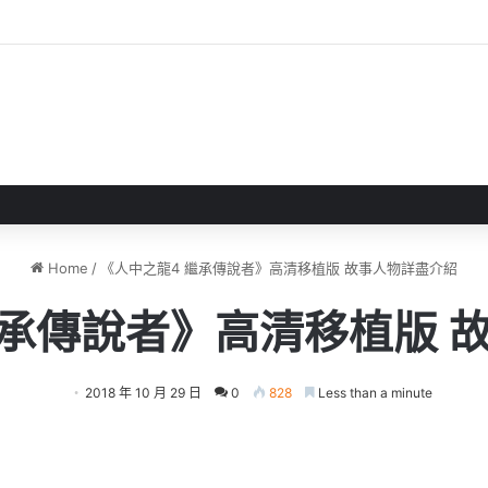
 》 實機試玩報告 源義經將是事件的起源！？
Home
/
《人中之龍4 繼承傳說者》高清移植版 故事人物詳盡介紹
繼承傳說者》高清移植版 
2018 年 10 月 29 日
0
828
Less than a minute