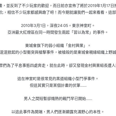
畫，並反到了不少玩家的歡迎，而日前亦宣佈了將於2019年1月17
完全中文化，相信不少玩家都感興趣了吧！而今期就讓我們一起來看看，
2010年3月1日，深夜24:05。東京神室町。
亞洲最大紅燈區在同一時間發生兩起「習以為常」的事件。
東城會旗下的弱小組織「金村興業」。
混混掀起的小型衝突與槍擊事件，被槍殺的是東城會親緣組織上野
眾們為了平息事態四處奔走，就在此時，卻又發現金村興業組長遭人
這在神室町是很常見的黑道組織小型鬥爭事件。
但這其實只是某個計畫的伏筆……
男人之間短暫卻熾熱的戰鬥早已開始……
以這此事件為開端，男人們逐漸顯露充滿野心的本性。