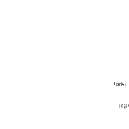
「四名」
稀鬆