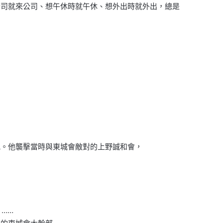
公司就來公司、想午休時就午休、想外出時就外出，總是
犯。他襲擊當時與東城會敵對的上野誠和會，
……