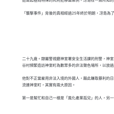
這是起極為特殊的死刑犯移監案例。冴島在一無所知的
「襲擊事件」背後的真相經過25年終於明朗，冴島為
二十九歲。隸屬警視廳神室署安全生活課的刑警，神室
谷村頻繁造訪神室町為數眾多的非法聲色場所，以放過
他對不正當雇用非法入境的外國人，藉此賺取暴利的日
流連神室町，其實有兩大原因。
第一是幫忙和自己一樣是「風化產業孤兒」的人，另一