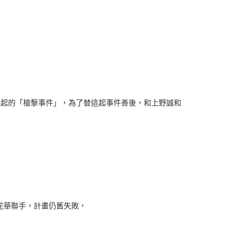
引起的「槍擊事件」，為了替這起事件善後，和上野誠和
蛇華聯手，計畫仍舊失敗，