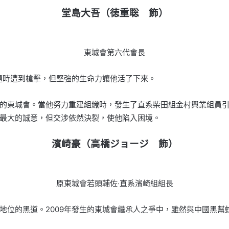
堂島大吾（徳重聡 飾）
東城會第六代會長
問題時遭到槍擊，但堅強的生命力讓他活了下來。
的東城會。當他努力重建組織時，發生了直系柴田組金村興業組員
最大的誠意，但交涉依然決裂，使他陷入困境。
濱崎豪（高橋ジョージ 飾）
原東城會若頭輔佐‧直系濱崎組組長
地位的黑道。2009年發生的東城會繼承人之爭中，雖然與中國黑幫