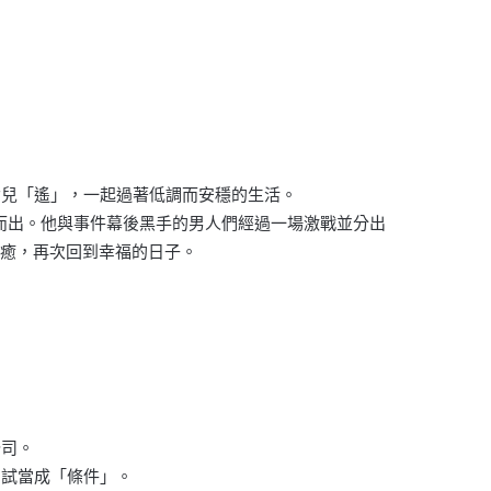
女兒「遙」，一起過著低調而安穩的生活。
而出。他與事件幕後黑手的男人們經過一場激戰並分出
痊癒，再次回到幸福的日子。
公司。
測試當成「條件」。