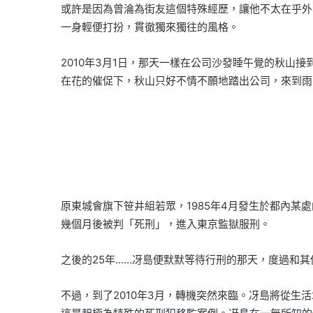
或許是因為曾淪為街友這個特殊經歷，讓他不太在乎外
一身輕便打扮，貫徹獨來獨往的風格。
2010年3月1日，那天一樣在公司沙發睡午覺的秋山
在花的催促下，秋山只好不情不願地踏出公司，來到雨
原東城會旗下笹井組若眾，1985年4月發生於都內某
幾個月後被判「死刑」，進入東京監獄服刑。
之後的25年……冴島便默默等待行刑的那天，度過和
不過，到了2010年3月，轉機突然來臨。冴島將從生