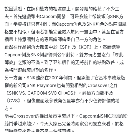
說回遊戲，在調和雙方的相違處上，開發組的確花了不少工
夫。首先遊戲雖由Capcom開發，可是系統上卻較傾向SNK方
面，拳腳按鈕只有4個；而Capcom角色及SNK角色的點陣圖風
格並不相似，但兩者卻能完全融入於同一畫面中，甚至在官方
插畫上特意讓對方的專屬繪師繪畫自己一方的角色。
雖然在作品選角大都集中於《SF》及《KOF》上，然而總算
Capcom側及SNK側都得到公平對待，雙方玩者並沒有「厚此
薄彼」之類的不滿。到了翌年續作的更將前作的缺點改善，成
為格鬥遊戲衰退期的名作。
另一方面，SNK雖然在2001年倒閉，但承繼了它基本事務及版
權的新公司SNK Playmore也有開發相對的Crossover之作
《SNK VS. CAPCOM SVC CHAOS》，評價方面雖不及
《CVS》，但像畫面及參戰角色量等亦有不少值得評價的地
方。
隨著Crossover的推出及市場衰退下，Capcom跟SNK之間的粉
絲鬥爭越來越少，今天大家已完全將兩家公司獨立來看，於格
鬥遊戲界來看未嘗不是一件好事呢。