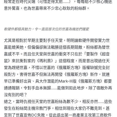
經常走在時代尖端（可惜走得太前……），每每給不少核心機迷
意外驚喜，也為世嘉帶來不少忠心耿耿的粉絲群。
軟硬件都極具魅力，令一直屈居次位的世嘉為機迷們鍾愛
尤其是相對於早期主要對手任天堂，明明論軟硬件開發實力世
嘉能媲美她，但偏偏卻無法戰勝這個長期競敵，粉絲都為替世
嘉感不平。而且任天堂與世嘉的衝突不只在於「要製作《超音
鼠》來抗衡對家的《瑪利奧》」這個程度，而是曾出現過任天
堂為趕絕世嘉，不惜以世嘉的《俄羅斯方塊》版權缺憾完全封
殺對方，害得世嘉不但無法再開發《俄羅斯方塊》新作，就連
早已準備好出貨、具大作潛能的Mark-III版《俄羅斯方塊》都要
通通報銷，令對手血本無歸……能做到如此地步，除了宿敵外再
沒有別的吧？
總之，當時仇視任天堂的世嘉粉絲為數不少，相反亦然……這些
發生在粉絲間主機宗教鬥爭，相信到現在大家仍不難見到。甚
至到了世嘉宣佈DC失敗，從此退出第一商產業主攻第三商軟件