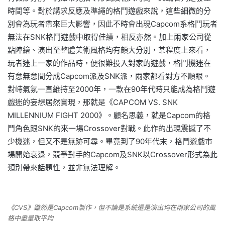
時間等。對於講求反應及準繩的格鬥遊戲來說，這些細微的分
別會為玩者帶來巨大影響，因此不時會出現Capcom系格鬥玩者
無法在SNK格鬥遊戲中取得佳績，相反亦然。加上兩家公司從
點陣繪、演出至整體美術風格均有頗大分別，某程度上來看，
玩者迷上一家的作品時，便很難投入對家的遊戲，格鬥機迷在
有意無意間分成Capcom派及SNK派，兩家都看對方不順眼。
對峙氣氛一直維持至2000年，一款在90年代時只能成為格鬥遊
戲迷的妄想居然實現，那就是《CAPCOM VS. SNK
MILLENNIUM FIGHT 2000》。顧名思義，就是Capcom的格
鬥角色跟SNK的來一場Crossover對戰。此作的出現震撼了不
少機迷，但又不是無跡可尋。畢竟到了90年代末，格鬥遊戲市
場開始衰退，競爭對手的Capcom及SNK以Crossover形式為此
類別帶來話題性，並非無法理解。
《CVS》雖然是Capcom製作，但不論是系統還是演出均在兩家公司的風
格中盡量取平均