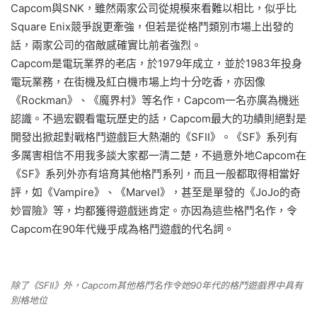
Capcom與SNK，雖然兩家公司從規模來看難以相比，似乎比
Square Enix競爭說更牽強，但若是從格鬥類別市場上出發的
話，兩家公司的宿敵感確實比前者強烈。
Capcom是電玩業界的老店，於1979年成立，並於1983年投身
電玩業務，在街機及紅白機市場上均十分吃香，亦因像
《Rockman》、《魔界村》等名作，Capcom一名亦廣為機迷
認識。不過宏觀看電玩歷史的話，Capcom最大的功績則絕對是
開發出掀起對戰格鬥遊戲巨大熱潮的《SFII》。《SF》系列有
多厲害相信不用我多談大家都一清二楚，不過意外地Capcom在
《SF》系列外亦有培育其他格鬥系列，而且一般都取得相當好
評，如《Vampire》、《Marvel》，甚至是單發的《JoJo的奇
妙冒險》等，均都獲得遊戲迷肯定。亦因為這些格鬥名作，令
Capcom在90年代幾乎成為格鬥遊戲的代名詞。
除了《SFII》外，Capcom其他格鬥名作令她90年代的格鬥遊戲界中具有
別格地位