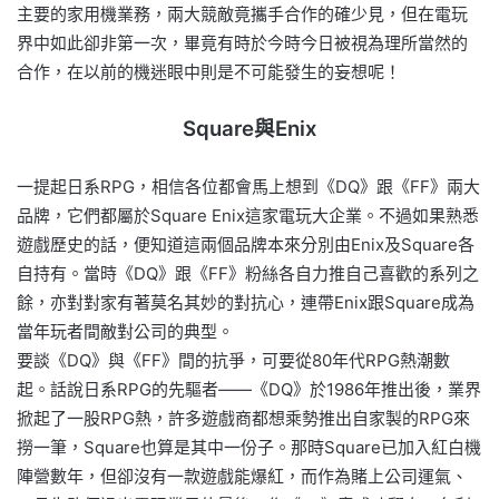
主要的家用機業務，兩大競敵竟攜手合作的確少見，但在電玩
界中如此卻非第一次，畢竟有時於今時今日被視為理所當然的
合作，在以前的機迷眼中則是不可能發生的妄想呢！
Square與Enix
一提起日系RPG，相信各位都會馬上想到《DQ》跟《FF》兩大
品牌，它們都屬於Square Enix這家電玩大企業。不過如果熟悉
遊戲歷史的話，便知道這兩個品牌本來分別由Enix及Square各
自持有。當時《DQ》跟《FF》粉絲各自力推自己喜歡的系列之
餘，亦對對家有著莫名其妙的對抗心，連帶Enix跟Square成為
當年玩者間敵對公司的典型。
要談《DQ》與《FF》間的抗爭，可要從80年代RPG熱潮數
起。話說日系RPG的先驅者——《DQ》於1986年推出後，業界
掀起了一股RPG熱，許多遊戲商都想乘勢推出自家製的RPG來
撈一筆，Square也算是其中一份子。那時Square已加入紅白機
陣營數年，但卻沒有一款遊戲能爆紅，而作為賭上公司運氣、