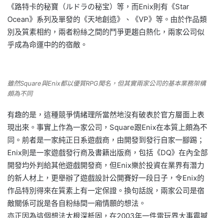
《路特卡的秘寶（ルドラの秘宝）等，而Enix則有《Star
Ocean》系列及單發的《天地創造》、《VP》等。由於作品類
別及質素相約，兩者粉絲之間的鬥爭更趨白熱化，兩家公司似
乎成為命運中的的宿敵。
雖然Square與Enix都以優質RPG聞名，但其實兩家公司的基本業務架構
頗為不同
有趣的是，這種競爭情緒理所當然地沒有破表於官方層面上表
現出來。事實上作為一家公司，Square跟Enix在本質上頗為不
同。前者是一家純正日系遊戲商，由開發到發行自家一腳踢；
Enix則是一家遊戲發行商及書籍出版商，包括《DQ》在內全部
開發均外判給其他遊戲開發商，但Enix樂於投資在業界有潛力
的新人材上，更舉辦了遊戲設計公開賽好一段日子，令Enix的
作品特別得來在質素上有一定保證。換句話說，兩家公司是宿
敵關係可說是各自粉絲間一廂情願的想法。
亦正因為這個想法太根深柢固，在2003年一件電玩界大事震撼