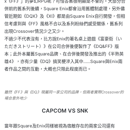
x《FF》」的夢幻RPG呢？可惜答案很明顯是不會的。大部分合
併前的舊系列後續，Square Enix都會沿用舊體制處理，另外儘
管近期如《DQX》及《XI》都是由Square Enix自行開發，但相
信考慮到與《FF》風格不合以及系列粉絲們感受關係，舊系列
出現Crossover情況少之又少。
不過少不代表沒有，比方說Enix的著名桌上遊戲《富豪街（い
ただきストリート）》在公司合併後便製作了《DQ&FF》版
本；此外本屬舊Square品牌、在合併後開發及推出的《半熟英
雄4》，亦有少量《DQ》搞笑梗滲入其中……Square與Enix兩
者作品之間的互動，大概也只限此程度而已。
雖然《FF》與《DQ》現屬同一家公司的品牌，但兩者實際Crossover的
場合意外地少
CAPCOM VS SNK
當年跟Square及Enix同樣被視為宿敵存在的兩家公司還有