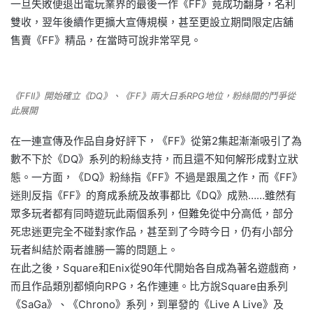
一旦失敗便退出電玩業界的最後一作《FF》竟成功翻身，名利
雙收，翌年後續作更擴大宣傳規模，甚至更設立期間限定店舖
售賣《FF》精品，在當時可說非常罕見。
《FFII》開始確立《DQ》、《FF》兩大日系RPG地位，粉絲間的鬥爭從
此展開
在一連宣傳及作品自身好評下，《FF》從第2集起漸漸吸引了為
數不下於《DQ》系列的粉絲支持，而且還不知何解形成對立狀
態。一方面，《DQ》粉絲指《FF》不過是跟風之作，而《FF》
迷則反指《FF》的育成系統及故事都比《DQ》成熟……雖然有
眾多玩者都有同時遊玩此兩個系列，但難免從中分高低，部分
死忠迷更完全不碰對家作品，甚至到了今時今日，仍有小部分
玩者糾結於兩者誰勝一籌的問題上。
在此之後，Square和Enix從90年代開始各自成為著名遊戲商，
而且作品類別都傾向RPG，名作連連。比方說Square由系列
《SaGa》、《Chrono》系列，到單發的《Live A Live》及