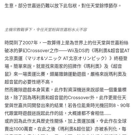
生意，部分世嘉迷仍難以放下此包袱，對任天堂餘悸猶存。
主機宗教戰爭下，令任天堂粉與世嘉粉水火不容
時間到了2007年，一款算得上是為世界上的任天堂與世嘉粉絲
破冰的夢幻Crossover之作——Wii及DS的《瑪利奧&超音鼠AT
北京奧運（マリオ&ソニック AT北京オリンピック）》終極登
場。簡單來說，就是找來兩家的招牌作《瑪利奧》及《超音
鼠》來一場奧運比賽，類屬雜錦運動遊戲，嚴格來說瑪利奧及
超音鼠的必要性絕不高。
然而撇除遊戲本身質素，此作對資深機迷來說卻是一個重量標
誌，除了因為瑪利奧和超音鼠的Crossover外，此作更是任天
堂與世嘉共同開發出來的結果！若各位能乘時光機回到8、90年
代跟當時遊戲迷說起此作的話，大概誰都不會相信……
或許因為此作太具歷史性關係，加上奧運加護，令此作在全球
賣出1000萬套，在此之後《瑪利奧&超任鼠》亦被系列化，每