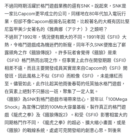
不過同時期活躍於格鬥遊戲業務的還有SNK。說起來，SNK是
一家比Capcom更早成立的公司，同樣地在80年代加入電玩行
業，但卻不像Capcom般揚名玩者間，比較著名的大概有因比堅
尼盔甲美少女著名的《雅典娜（アテナ）》之類吧？
不過到了1992年，情況便有頗大的不同。1991年因《SFII》大
熱，令格鬥遊戲成為機迷們的新寵，同年不久SNK便推出了嶄
露頭角之作《餓狼傳說》。許多玩者會覺得《餓狼》是乘
《SFII》格鬥熱而出現之作，但事實上此作在開發期跟《SFII》
相差不遠，而且主要開發成員其實是來自Capcom的《SFI》開
發班，因此風格上不似《SFII》而較像《SFI》，未能爆紅而
至。儘管如此，此作比起其他雨後春筍的低質抽水格鬥遊戲，
在質素上絕對不只勝出一班，聚集了一定人氣。
《餓狼》為SNK對格鬥遊戲市場帶來信心，翌年以「100Mega
Shock」為宣傳口號的100Mb大容量基板，製作真正的格鬥遊
戲《龍虎之拳》及《餓狼傳說2》。和受《SFII》影響相當大的
同期格鬥作不同，《龍虎之拳》的超必、擴大縮小畫面，或是
《餓狼》的戰線系統，處處可見開發組的創意心思。到後來