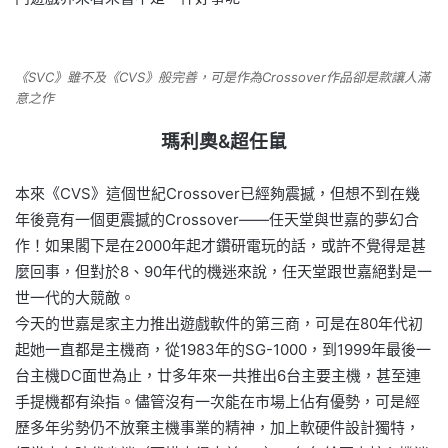
《SVC》雖不及《CVS》般完善，可是作為Crossover作品卻是款讓人滿
意之作
瑪利奧&超任鼠
本來《CVS》這個世紀Crossover已經夠震撼，但想不到在幾
年後竟有一個更震撼的Crossover——任天堂與世嘉的夢幻合
作！如果閣下是在2000年起才鑽研電玩的話，或許不覺得是甚
麼回事，但對於8、90年代的機迷來說，任天堂跟世嘉絕對是一
世一代的大競敵。
今天的世嘉是家主力推出遊戲軟件的第三商，可是在80年代初
起她一直都是主機商，從1983年的SG-1000，到1999年最後一
台主機DC面世為止，廿多年來一共推出6台主要主機，甚至連
手提機都有染指。儘管沒有一次能在市場上佔有優勢，可是經
歷多年劣勢仍不放棄主機事業的精神，加上軟硬件設計獨特，