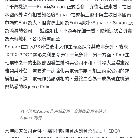
了千萬機迷——Enix與Square正式合併。光從名聲來看，在日
本國內外均有相當知名度Square在規模上似乎與主攻日本國內
市場的Enix為大，但實際上則為Enix吸收掉Square，Square應
為消滅的公司……話雖如此，不過再仔細一看，便知這次合併實
為天時地利下各取所需而至。
Square在加入PS陣營後走大作主義路線令其成本急升，後來
《FF》3DCG電影失利更令赤字一氣急升。另一方面，Enix主
軸業務之一的出版部因發生編輯與公司不和，引發大量漫畫家
離開其陣營，需要進一步強化其電玩事業。加上兩家公司的規
模相差不遠，電玩作品類別相約，最終二合為一成為現在機迷
們熟悉的Square Enix。
為了淡化Square為消滅公司，合併後公司名稱以
Square為先
當時兩家公司合併，機迷們頓時會想到會否出現「《DQ》