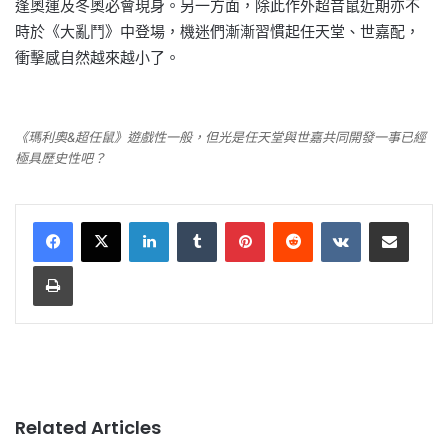
逢奧運及冬奧必會現身。另一方面，除此作外超音鼠近期亦不
時於《大亂鬥》中登場，機迷們漸漸習慣起任天堂、世嘉配，
衝擊感自然越來越小了。
《瑪利奧&超任鼠》遊戲性一般，但光是任天堂與世嘉共同開發一事已經
極具歷史性吧？
LinkedIn
Tumblr
Pinterest
Reddit
VKontakte
Share via Email
Print
Related Articles