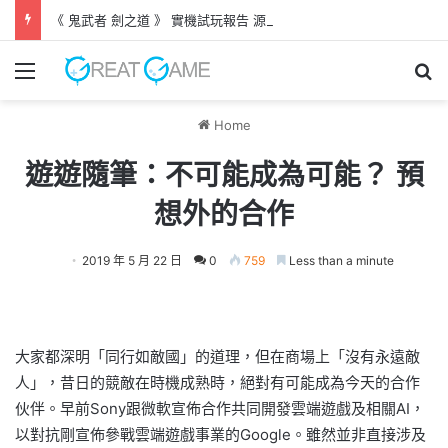
《 鬼武者 劍之道 》 實機試玩報告 源義經將是事件的起源！？
Menu
Se
Home
遊遊隨筆：不可能成為可能？ 預
想外的合作
2019 年 5 月 22 日
0
759
Less than a minute
大家都深明「同行如敵國」的道理，但在商場上「沒有永遠敵
人」，昔日的競敵在時機成熟時，絕對有可能成為今天的合作
伙伴。早前Sony跟微軟宣佈合作共同開發雲端遊戲及相關AI，
以對抗剛宣佈參戰雲端遊戲事業的Google。雖然並非直接涉及