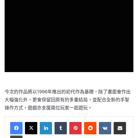
今次的作品將以1996年推出的初代作為基礎，除了畫面會作出
大幅強化外，更會保留回原有的多重結局，並配合全新的手掣
操作方式，遊戲亦支援兩位玩家一起遊玩。
LinkedIn
Tumblr
Pinterest
Reddit
VKontakte
Share via Email
Print