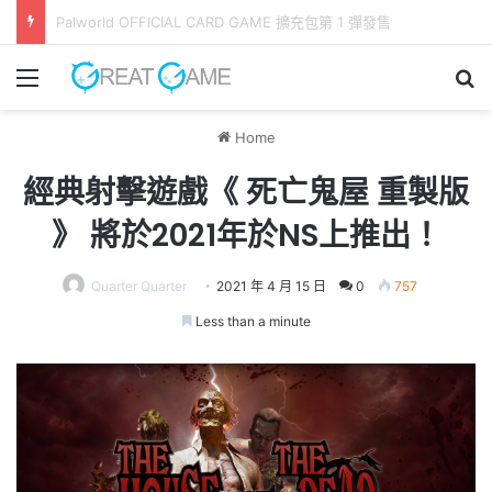
《 Lily Fantasia 莉莉幻想曲 》今日發售！ 命運與旋律交錯的旅程
Menu
Se
Home
經典射擊遊戲《 死亡鬼屋 重製版
》 將於2021年於NS上推出！
Quarter Quarter
2021 年 4 月 15 日
0
757
Less than a minute