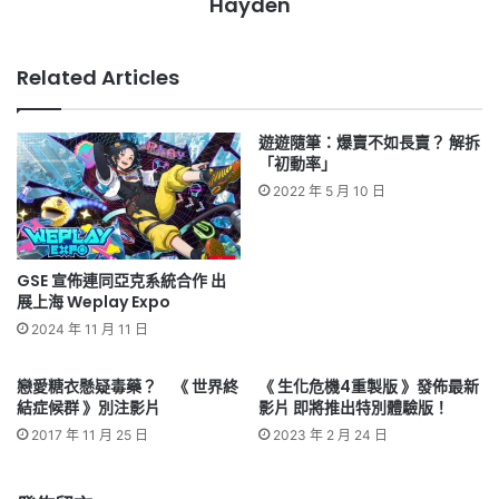
Hayden
Related Articles
遊遊隨筆：爆賣不如長賣？ 解拆
「初動率」
2022 年 5 月 10 日
GSE 宣佈連同亞克系統合作 出
展上海 Weplay Expo
2024 年 11 月 11 日
戀愛糖衣懸疑毒藥？ 《 世界終
《 生化危機4重製版 》發佈最新
結症候群 》別注影片
影片 即將推出特別體驗版！
2017 年 11 月 25 日
2023 年 2 月 24 日