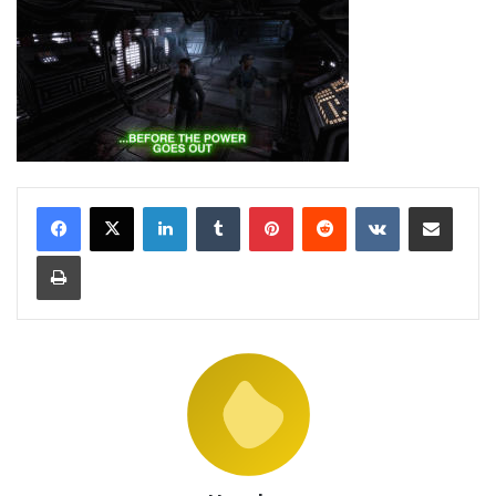
LinkedIn
Tumblr
Pinterest
Reddit
VKontakte
Share via Email
Print