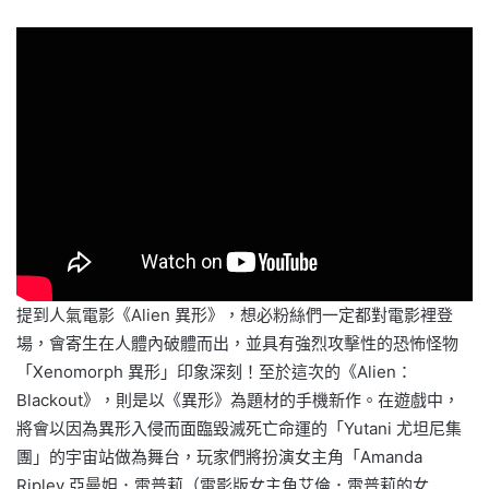
提到人氣電影《Alien 異形》，想必粉絲們一定都對電影裡登
場，會寄生在人體內破體而出，並具有強烈攻擊性的恐怖怪物
「Xenomorph 異形」印象深刻！至於這次的《Alien：
Blackout》，則是以《異形》為題材的手機新作。在遊戲中，
將會以因為異形入侵而面臨毀滅死亡命運的「Yutani 尤坦尼集
團」的宇宙站做為舞台，玩家們將扮演女主角「Amanda
Ripley 亞曼妲．雷普莉（電影版女主角艾倫．雷普莉的女