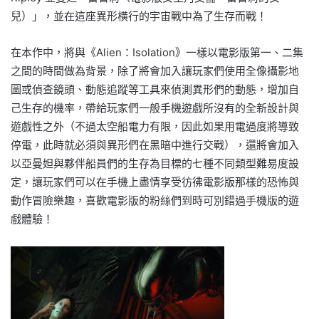
兒）」，並在這座異形橫行的宇宙戰中為了生存而戰！
在本作中，將與《Alien：Isolation》一樣以電影版第一、二集
之間的時間做為背景，除了將會加入讓玩家們使用全像攝影地
圖或偵查鏡頭、動態追蹤等工具來偵測異形們的動態，增加自
己生存的機率，帶給玩家們一般手機遊戲所沒有的全新設計與
遊戲性之外（不過太空船電力有限，因此如果用電過度將導致
停電，此時就必須與異形們在黑暗中進行交戰），還將會加入
以亞曼妲與夥伴船員們的生存為目標的七種不同類型難易度設
定，讓玩家們可以在手機上盡情享受彷彿電影版那樣的恐怖與
動作冒險樂趣，喜歡電影版的粉絲們到時可別錯過手機版的遊
戲體驗！