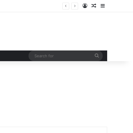
Log In
Random Article
Sidebar
Search
for