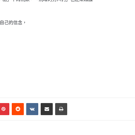
自己的信念，
mblr
Pinterest
Reddit
VKontakte
Share via Email
Print