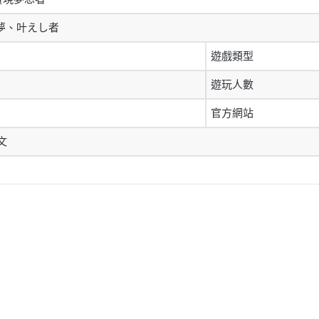
：夢、叶えし者
遊戲類型
遊玩人數
官方網站
文