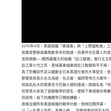
2010年4月，黑道組織「東城會」與「上野誠和會」
其實是警察高層策劃多年的陰謀，而事件也在驚人的真
並與宿敵──關西最龐大的組織「近江聯盟」進行五五對
近江第七代之死，意味著東城會與近江聯盟和平不再，
為了防備這件足以撼動全日本黑道社會的大事發生，急
那便是與長久在北海道、名古屋、福岡等地方大都市，
但如此壯大的偉業至今仍無人順利達成。跨越名為「地
但堂島大吾為了迴避戰爭的發生，便拋下東城會的尊嚴
但這時，設下的機關早已開始轉動。
席捲全國所有黑道組織的戰爭計劃，悄悄拉開序幕。
以「一名男人的死」為導火線……因東城會這座巨大的