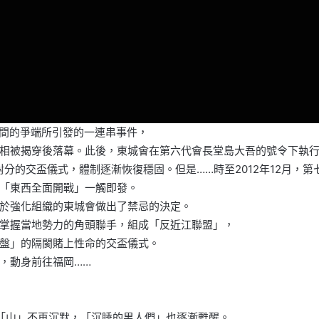
之間的爭端所引發的一連串事件，
相被揭穿後落幕。此後，東城會在第六代會長堂島大吾的號令下執
分的交盃儀式，體制逐漸恢復穩固。但是……時至2012年12月，
「東西全面開戰」一觸即發。
於強化組織的東城會做出了禁忌的決定。
掌握當地勢力的角頭聯手，組成「反近江聯盟」，
盤」的隔閡賭上性命的交盃儀式。
，動身前往福岡……
「山」不再沉默，「沉睡的男人們」也逐漸甦醒。