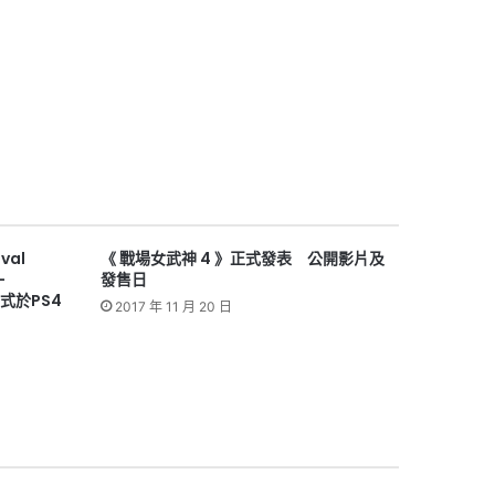
ival
《 戰場女武神 4 》正式發表 公開影片及
-
發售日
日正式於PS4
2017 年 11 月 20 日