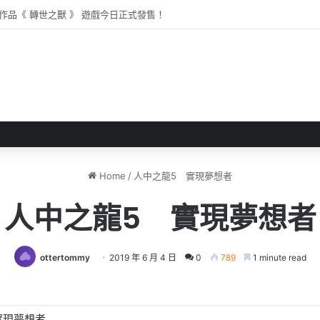
玩版推出 以女子騎術學校作主題
Home
/
人中之龍5 實現夢想者
人中之龍5 實現夢想者
ottertommy
2019 年 6 月 4 日
0
789
1 minute read
實現夢想者