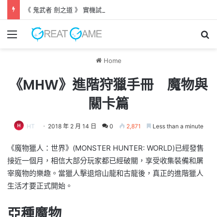
《 鬼武者 劍之道 》 實機試玩報告 源義經將是事件的起源！？
Menu
Se
Home
《MHW》進階狩獵手冊 魔物與
關卡篇
HT
2018 年 2 月 14 日
0
2,871
Less than a minute
《魔物獵人：世界》(MONSTER HUNTER: WORLD)已經發售
接近一個月，相信大部分玩家都已經破關，享受收集裝備和屠
宰魔物的樂趣。當獵人擊退熔山龍和古龍後，真正的進階獵人
生活才要正式開始。
亞種魔物