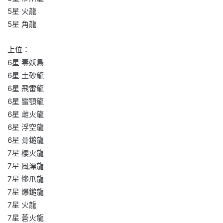
5星 火龍
5星 角龍
上位：
6星 毒妖鳥
6星 土砂龍
6星 飛雷龍
6星 蠻顎龍
6星 雌火龍
6星 浮空龍
6星 骨鎚龍
7星 櫻火龍
7星 風漂龍
7星 慘爪龍
7星 爆鎚龍
7星 火龍
7星 蒼火龍