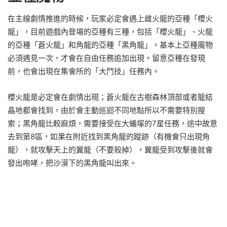
在主線劇情推進的時候，玩家必定會遇上雌火龍的亞種「櫻火
龍」，目前遊戲內登場的亞種有三種，包括「櫻火龍」、火龍
的亞種「蒼火龍」和角龍的亞種「黑角龍」。基本上亞種魔物
必須遇見一次，才會在自由任務追加出現。留意亞種在發現
前，也會出現在集會所的「大鬥技」任務內。
櫻火龍是必定會在劇情出現；蒼火龍在古樹森林頂部或者龍結
晶地都會找到，由於會主動巡迴不同地點所以不需要特別搜
索；黑角龍比較麻煩，需要接受在大蟻塚的7星任務，途中故意
去到第8區，如果在附近找到黑角龍的蹤跡（有機會只出現角
龍），就攻擊天上的翼龍（不要殺掉），翼龍受到攻擊後就會
發出咆哮，把沙漠下的黑角龍叫出來。