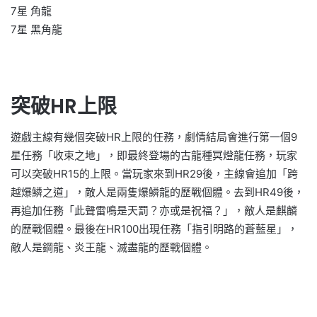
7星 角龍
7星 黑角龍
突破HR上限
遊戲主線有幾個突破HR上限的任務，劇情結局會進行第一個9
星任務「收束之地」，即最終登場的古龍種冥燈龍任務，玩家
可以突破HR15的上限。當玩家來到HR29後，主線會追加「跨
越爆鱗之道」，敵人是兩隻爆鱗龍的歷戰個體。去到HR49後，
再追加任務「此聲雷鳴是天罰？亦或是祝福？」，敵人是麒麟
的歷戰個體。最後在HR100出現任務「指引明路的蒼藍星」，
敵人是鋼龍、炎王龍、滅盡龍的歷戰個體。