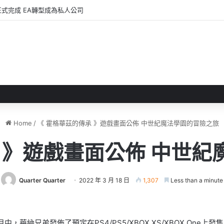
全新作品《 轉世之獸 》 遊戲今日正式發售！
Home
/
《 霍格華茲的傳承 》遊戲畫面公佈 中世紀魔法學園的冒險之旅
 》遊戲畫面公佈 中世
Quarter Quarter
2022 年 3 月 18 日
1,307
Less than a minute
」直播節目中，華納兄弟發佈了預定在PS4/PS5/XBOX XS/XBOX One上發售