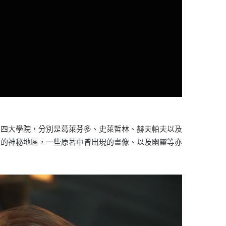
入四大學院，分別是葛萊芬多、史萊哲林、赫夫帕夫以及
同的神秘地區，一些原著中曾出現的畫像、以及幽靈等亦