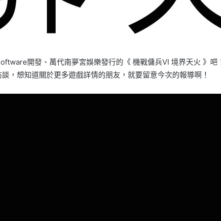
Software開發、萬代南夢宮娛樂發行的《 機戰傭兵VI 境界天火
一次訪談，想知道關於更多遊戲詳情的朋友，就要留意今次的報導啊！