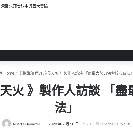
學包圍了 》 高中生自製STEAM免費遊戲
Home
/
《 機戰傭兵VI 境界天火 》製作人訪談 「盡最大努力保留核心玩法
境界天火 》製作人訪談 「
法」
Quarter Quarter
2023 年 7 月 26 日
791
Less than a minute