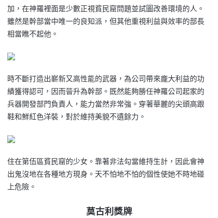
加，在神羅裡面是少數正視貧民窟問題並試圖改善環境的人。
雖然是幹部當中唯一的良知派，但其他重視利益與效率的部長
相當瞧不起他。
時不斷打造出嶄新又高性能的武器，為公司帶來龐大利益的功
績獲得認可，因而晉升為幹部。既然能夠勝任神羅公司起家的
兵器開發部門負責人，能力當然非常強。穿著華麗的尖頭高跟
鞋和鮮紅色洋裝，對於維持美貌不遺餘力。
住在第伍區貧民窟的少女。靠著非法勾當維持生計，因此會神
出鬼沒地在各種地方現身。天不怕地不怕的個性使她不時地碰
上危險。
莫古利獎牌