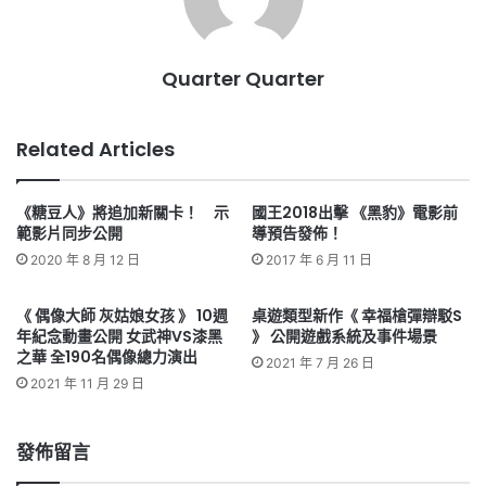
Quarter Quarter
Related Articles
《糖豆人》將追加新關卡！ 示
國王2018出擊 《黑豹》電影前
範影片同步公開
導預告發佈！
2020 年 8 月 12 日
2017 年 6 月 11 日
《 偶像大師 灰姑娘女孩 》 10週
桌遊類型新作《 幸福槍彈辯駁S
年紀念動畫公開 女武神VS漆黑
》 公開遊戲系統及事件場景
之華 全190名偶像總力演出
2021 年 7 月 26 日
2021 年 11 月 29 日
發佈留言