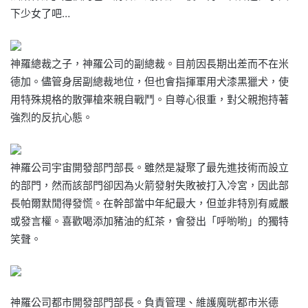
下少女了吧…
神羅總裁之子，神羅公司的副總裁。目前因長期出差而不在米
德加。儘管身居副總裁地位，但也會指揮軍用犬漆黑獵犬，使
用特殊規格的散彈槍來親自戰鬥。自尊心很重，對父親抱持著
強烈的反抗心態。
神羅公司宇宙開發部門部長。雖然是凝聚了最先進技術而設立
的部門，然而該部門卻因為火箭發射失敗被打入冷宮，因此部
長帕爾默閒得發慌。在幹部當中年紀最大，但並非特別有威嚴
或發言權。喜歡喝添加豬油的紅茶，會發出「呼喲喲」的獨特
笑聲。
神羅公司都市開發部門部長。負責管理、維護魔晄都市米德