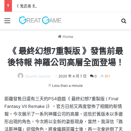
《 鬼武者 劍之道 》 實機試玩報告 源義經將是事件的起源！？
Menu
Se
Home
《 最終幻想7重製版 》發售前最
後特報 神羅公司高層全面登場！
Quarter Quarter
2020 年 4 月 7 日
0
911
Less than a minute
距離發售日還有三天的PS4遊戲《 最終幻想7重製版 ( Final
Fantasy VII Remake )》，官方日前又再度發佈了相關的新情
報，今次展示了一系列神羅公司的高層，這些於舊版本以多邊
形出現的角色，今次將以全新的姿態現身，當然，我深信「路
法斯神羅」這個角色，將會繼錫菲羅士後，再一次會迷倒了天