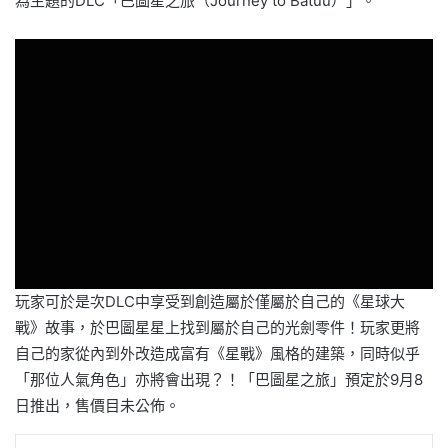
為主題的DLC「巴圖星之旅（Journey to Batuu）」。
玩家可於是次DLC中享受到創造屬於僅屬於自己的《星球大
戰》故事，於巴圖星星上找到屬於自己的光劍零件！玩家更將
自己的家從內到外改造成富有《星戰》風格的建築，同時似乎
「那位人氣角色」亦將會出現？！「巴圖星之旅」預定於9月8
日推出，售價目未公佈。