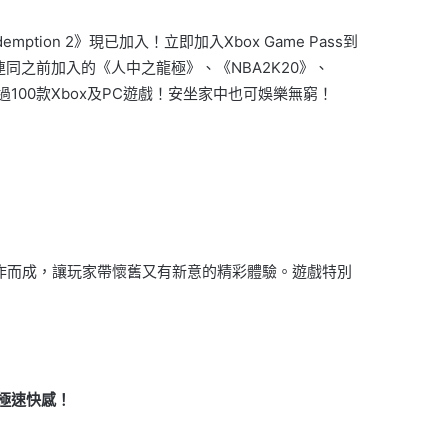
demption 2
》現已加入！立即加入
Xbox Game Pass
到
連同之前加入的《人中之龍極》、《
NBA2K20
》、
過
100
款
Xbox
及
PC
遊戲！
安坐家中也
可
娛樂無窮！
時間創作而成，讓玩家帶懷舊又有新意的精彩體驗。遊戲特別
極速快感！