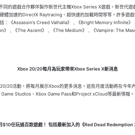
不同的遊戲合作夥伴製作新世代主機Xbox Series X遊戲。新世代遊戲
速的DirectX Raytracing、超快速的加載時間等等。許多遊戲都
’s Creed Valhalla》﹑《Bright Memory Infinite》
on》﹑《The Ascent》﹑《The Medium》﹑《Vampire: The Masquer
Xbox 20/20
每月為玩家帶來
Xbox Series X
新消息
 20/20
活動，將每月展示
Xbox
的更多消息。
這些月度活動將在今年
 Game Studios
、
Xbox Game Pass
和
Project xCloud
等最新情報。
月
$10
任玩過百款遊戲！
包括最新加入的《
Red Dead Redemption 