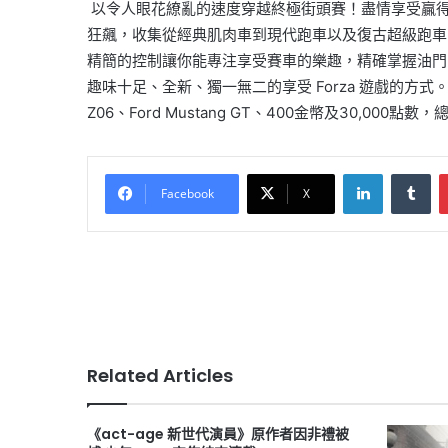
以令人眼花繚亂的速度穿越終極街頭賽！
盡情享受贏
狂飆，
收集從經典肌肉車到現代跑車以及復古超級跑車
精簡的控制讓你能專注享受賽車的樂趣，精確掌握油門
趣味十足、全新、獨一無二的享受
Forza
遊戲的方式
Z06
、
Ford Mustang GT
、
400
金幣及
30,000
點數，
LinkedIn
Tu
Facebook
X
Related Articles
《act-age 新世代演員》原作者因非禮被