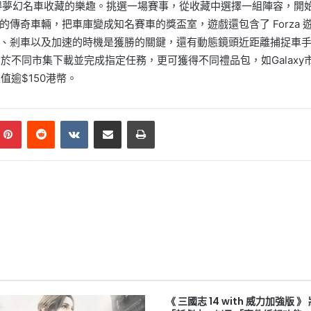
得夢幻名車收藏的樂趣。挑選一場賽事，
從收藏中選擇一組陣容，開
的傳奇車輛，
把車庫變成知名賽車的獎盃室，遊戲還包含了
Forza
、
剎車以及加速的時機是獲勝的關鍵，
還有動態鏡頭近距離捕捉車
。於不同市集下載並完成指定任務，
更可獲得不同禮品包，如
Galaxy
總值逾
$150
港幣。
mblr
Pinterest
Reddit
VKontakte
Share via Email
Print
《 三國志 14 with 威力加強版 》