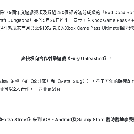
掃
175
個年度遊戲獎項及超
過
250
個評論滿分成績的《
Red Dead Re
raft Dungeons
》亦於
5
月
26
日推出，同步加入
Xbox Game Pass
。
現在新玩家首月只需
$10
就能加
入
Xbox Game Pass Ultimate
暢玩超
爽快橫向合作射擊遊戲《
Fury Unleashed
》！
舊的傳統橫向射擊（如《魂斗羅》和《Metal Slug》），花了五年的
並可以2人合作，一同並肩過關！
《
Forza Street
》來到
iOS
、
Android
及
Galaxy Store
隨時隨地享受