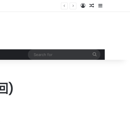
Log In
Random Article
Sidebar
Search
for
回)