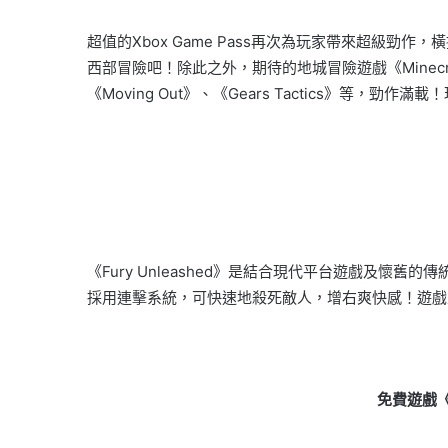
超值的
Xbox Game Pass
再次為玩家帶來超級勁作，橫
西部冒險吧！除此之外，期待的地城冒險遊戲《
Mine
c
《
Moving Out
》、《
Gears Tactics
》等，勁作滿載！
《Fury Unleashed》是結合現代平台遊戲及懷
採用連擊系統，可快速地殺死敵人，增右爽快感！遊戲
免費遊戲