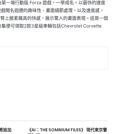
始第一場行動版
Forza
遊戲，一舉成名。以最快的速度
遊戲聞名遐邇的趣味性、畫面細節處理，以及速度感。
手腎上腺素飆高的快感，
展示驚人的畫面表現。這是一個
市集便可領取
2
款
3
星級車輛
包括
Chevrolet Corvette
 將追加
《AI：THE SOMNIUM FILES》 現代東京警