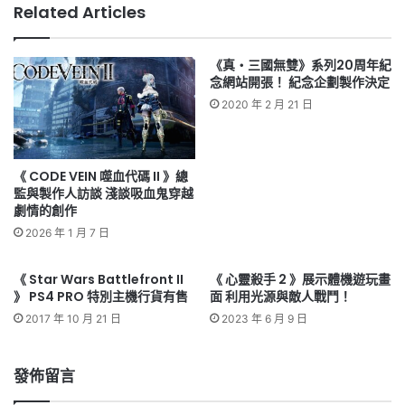
Related Articles
《真・三國無雙》系列20周年紀
念網站開張！ 紀念企劃製作決定
2020 年 2 月 21 日
《 CODE VEIN 噬血代碼 II 》總
監與製作人訪談 淺談吸血鬼穿越
劇情的創作
2026 年 1 月 7 日
《 Star Wars Battlefront II
《 心靈殺手 2 》展示體機遊玩畫
》 PS4 PRO 特別主機行貨有售
面 利用光源與敵人戰鬥！
2017 年 10 月 21 日
2023 年 6 月 9 日
發佈留言