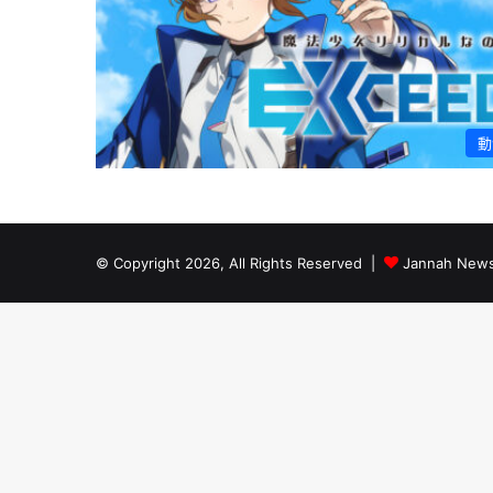
動
© Copyright 2026, All Rights Reserved |
Jannah News