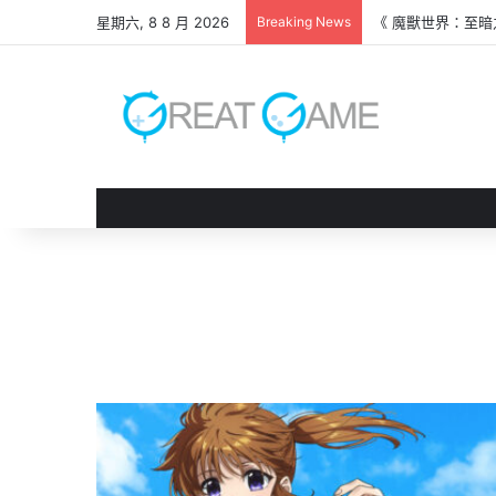
星期六, 8 8 月 2026
Breaking News
《 魔獸世界：至暗