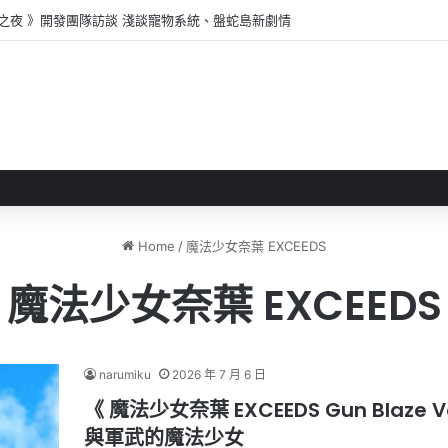
之夜 》開發團隊訪談 淺談寵物系統、盤蛇島新劇情
Home
/
魔法少女奈葉 EXCEEDS
魔法少女奈葉 EXCEEDS
narumiku
2026 年 7 月 6 日
《 魔法少女奈葉 EXCEEDS Gun Blaze 
與軍武的魔法少女