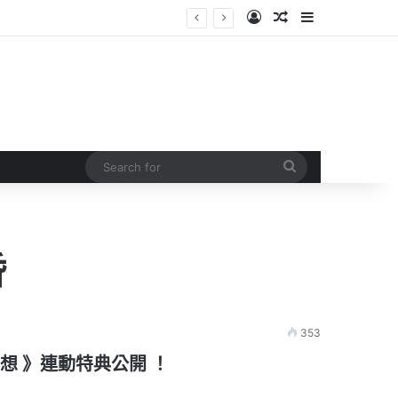
Log In
Random Article
Sidebar
Search
for
昏
353
藍幻想 》連動特典公開 ！