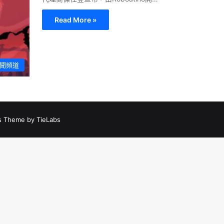
Read More »
聞頻道
 Theme by TieLabs