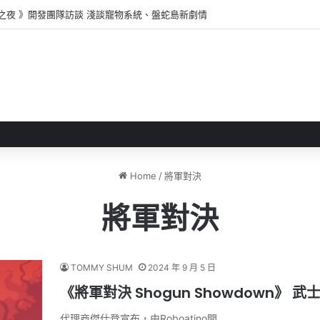
之夜 》開發團隊訪談 淺談寵物系統、盤蛇島新劇情
Home
/
將軍對決
將軍對決
TOMMY SHUM
2024 年 9 月 5 日
《將軍對決 Shogun Showdown》 
代理商傑仕登宣布，由Roboatino開…