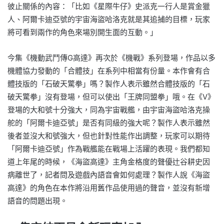
彼止關係的內容：「比如《星際牛仔》史派克一行人是賞金獵
人、阿爾卡迪亞號的宇宙海盜哈洛克就是其追捕的目標，玩家
將可看到兩作的角色來場別開生面的互動。」
今集《機動武鬥傳G高達》再次於《機戰》系列登場，作品以多
機體協力發動的「合體技」在系列中相當有份量。本作會有合
體技版的「石破天驚拳」嗎？製作人表示雖然合體技版的「石
破天驚拳」沒有登場，但可以使出「
王牌同盟拳」哦。
在
《V》
登場的大和號十分強大，同為宇宙戰艦，由宇宙海盜哈洛克操
舵的「阿爾卡迪亞號」是否有同級的強大呢？製作人表示雖然
後者並沒大和號強大，但也針對性能作出調整，玩家可以期待
「阿爾卡迪亞號」作為戰艦能在戰場上活躍的表現。
我們都知
道上年尾的時候，《海盜高達》主角金格度的聲優辻谷耕史因
病離世了，記者問及遊戲內語音會如何處理？製作人說《海盜
高達》的角色在本作將沿用舊作品使用過的聲音，並沒有新增
語音的問題出現。