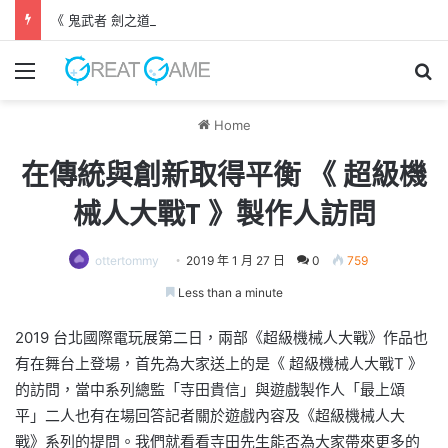
《 鬼武者 劍之道 》 實機試玩報告 源義經將是事件的起源！？
Menu
Se
Home
在傳統與創新取得平衡 《 超級機
械人大戰T 》製作人訪問
ottertommy
2019 年 1 月 27 日
0
759
Less than a minute
2019 台北國際電玩展第二日，兩部《超級機械人大戰》作品也
有在舞台上登場，首先為大家送上的是《 超級機械人大戰T 》
的訪問，當中系列總監「寺田貴信」與遊戲製作人「最上頌
平」二人也有在場回答記者關於遊戲內容及《超級機械人大
戰》系列的提問。我們就看看寺田先生能否為大家帶來更多的