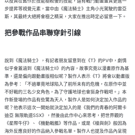
以投資在舊作於技能樹較後的技能，還有戰鬥動畫畫質更進一
步提昇等視覺元素，當中由《魔法騎士》主角小光駕駛的雷亞
斯，其最終大絕將會極之精采，大家在推出時定必留意一下。
把參戰作品串聯穿針引線
說到《魔法騎士》，有記者朋友留意到在《T》的PV中，劇情
似乎會蓋涵到《魔法騎士II》的內容，故事究竟以漫畫原作為基
準，還是偏向跟動畫版相似呢？製作人表示《T》將會以動畫版
為參考：「不過畢竟地球陷入了前所未有的危機，在原作中並
不好戰的三名少女角色，為了守護地球也會挺身作戰吧。」
本
作新登場的作品有些驚為天人，製作人是如何決定加入作品的
呢？他表示這次一開始就決定加入的是《我們的青春的阿爾卡
迪亞 無限軌道SSX》，然後由此作中心來思考，把世界觀的
《星際牛仔》、《機動戰艦》等作品，或是《槍與劍》般因為
海外反應良好的作品納入參戰名單。製作人也提及作品內呈現