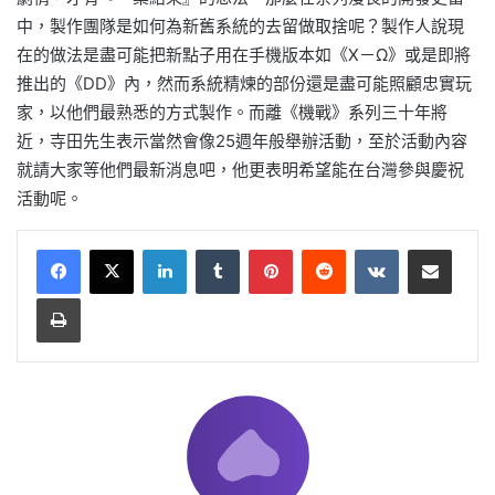
中，製作團隊是如何為新舊系統的去留做取捨呢？製作人說現
在的做法是盡可能把新點子用在手機版本如《X－Ω》或是即將
推出的《DD》內，然而系統精煉的部份還是盡可能照顧忠實玩
家，以他們最熟悉的方式製作。而離《機戰》系列三十年將
近，寺田先生表示當然會像25週年般舉辦活動，至於活動內容
就請大家等他們最新消息吧，他更表明希望能在台灣參與慶祝
活動呢。
LinkedIn
Tumblr
Pinterest
Reddit
VKontakte
Share via Email
Print