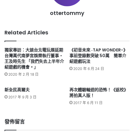
ottertommy
Related Articles
獨家專訪：大談台北電玩展延期
《初音未來 ‐TAP WONDER-》
台灣萬代南夢宮娛樂執行董事‧
事前登錄數突破 50萬 簡單介
王及時先生 「我們失去上半年介
紹遊戲玩法
紹遊戲的機會。」
2020 年 6 月 24 日
2020 年 2 月 18 日
新全民高爾夫
再次體驗輪迴的恐怖！《返校》
將拍真人版！
2017 年 9 月 3 日
2017 年 6 月 11 日
發佈留言