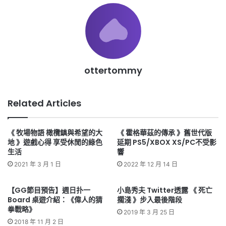
ottertommy
Related Articles
《 牧場物語 橄欖鎮與希望的大
《 霍格華茲的傳承 》舊世代版
地 》遊戲心得 享受休閒的綠色
延期 PS5/XBOX XS/PC不受影
生活
響
2021 年 3 月 1 日
2022 年 12 月 14 日
【GG節目預告】週日扑一
小島秀夫 Twitter透露 《 死亡
Board 桌遊介紹：《偉人的猜
擱淺 》步入最後階段
拳戰略》
2019 年 3 月 25 日
2018 年 11 月 2 日