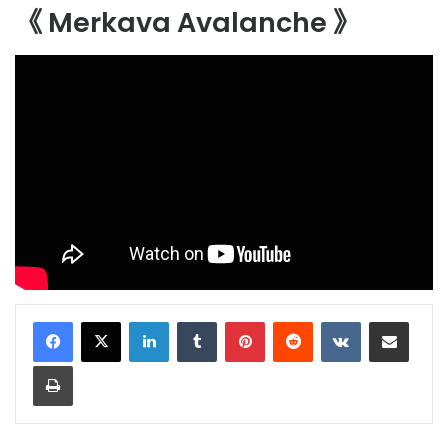
《 Merkava Avalanche 》
LinkedIn
Tumblr
Pinterest
Reddit
VKontakte
Share via Email
Print