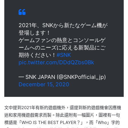
2021年、SNKから新たなゲーム機が
登場します！
ゲームファンの熱意とコンソールゲ
ームへのニーズに応える新製品にご
期待ください！
#SNK
pic.twitter.com/DDdQZbs0Bk
— SNK JAPAN (@SNKPofficial_jp)
December 15, 2020
文中提到2021年有新的遊戲機外，還提到新的遊戲機會因應機
迷和家用機遊戲需求而製。除此還附有一幅圖片，圖裡有一句
標語是「WHO IS THE BEST PLAYER？」，而「Who」字的