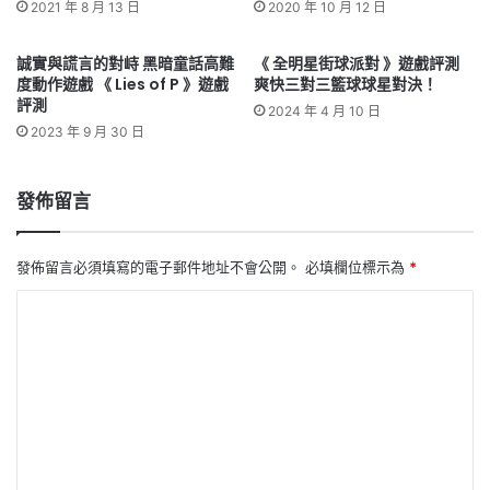
2021 年 8 月 13 日
2020 年 10 月 12 日
誠實與謊言的對峙 黑暗童話高難
《 全明星街球派對 》遊戲評測
度動作遊戲 《 Lies of P 》遊戲
爽快三對三籃球球星對決！
評測
2024 年 4 月 10 日
2023 年 9 月 30 日
發佈留言
發佈留言必須填寫的電子郵件地址不會公開。
必填欄位標示為
*
留
言
*