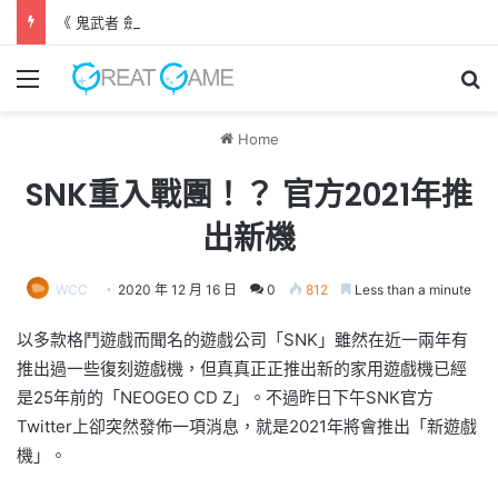
《 鬼武者 劍之道 》 實機試玩報告 源義經將是事件的起源！？
Menu
Se
Home
SNK重入戰團！？ 官方2021年推
出新機
WCC
2020 年 12 月 16 日
0
812
Less than a minute
以多款格鬥遊戲而聞名的遊戲公司「SNK」雖然在近一兩年有
推出過一些復刻遊戲機，但真真正正推出新的家用遊戲機已經
是25年前的「NEOGEO CD Z」。不過昨日下午SNK官方
Twitter上卻突然發佈一項消息，就是2021年將會推出「新遊戲
機」。