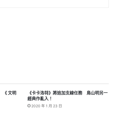
」 《 文明
《卡卡洛特》將追加支線任務 鳥山明另一
經典作亂入！
2020 年 1 月 23 日