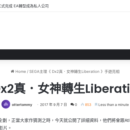
正式完成 EA轉型成為私人公司
Home
/
SEGA主理《 Dx2真．女神轉生Liberation 》手遊亮相
Dx2真．女神轉生Liberat
ottertommy
2017 年 9 月 7 日
0
853
Less than a minute
劃，正當大家作猜測之時，今天就公開了詳細資料，他們將會跟Atlu
開影片。