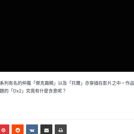
列有名的仲魔「傑克霜精」以及「托爾」亦穿插在影片之中。作品將由
題的「Dx2」究竟有什麼含意呢？
mblr
Pinterest
Reddit
VKontakte
Share via Email
Print