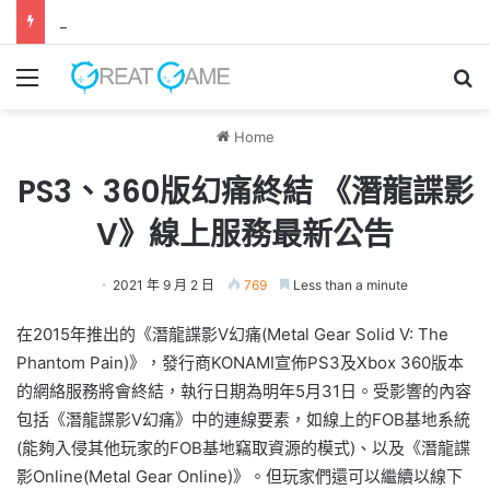
《 鬼武者 劍之道 》 實機試玩報告 源義經將是事件的起源！？
Menu
Se
Home
PS3、360版幻痛終結 《潛龍諜影
V》線上服務最新公告
2021 年 9 月 2 日
769
Less than a minute
在2015年推出的《潛龍諜影V幻痛(Metal Gear Solid V: The
Phantom Pain)》，發行商KONAMI宣佈PS3及Xbox 360版本
的網絡服務將會終結，執行日期為明年5月31日。受影響的內容
包括《潛龍諜影V幻痛》中的連線要素，如線上的FOB基地系統
(能夠入侵其他玩家的FOB基地竊取資源的模式)、以及《潛龍諜
影Online(Metal Gear Online)》。但玩家們還可以繼續以線下