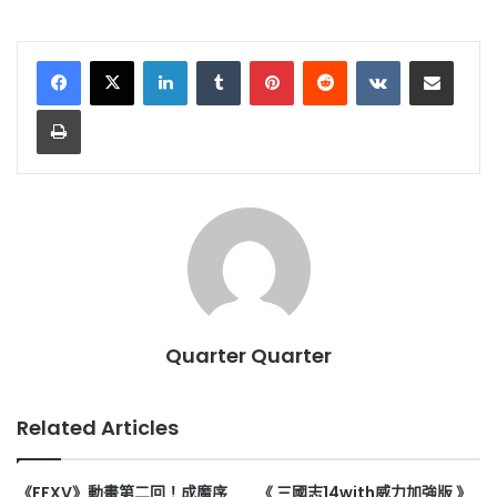
LinkedIn
Tumblr
Pinterest
Reddit
VKontakte
Share via Email
Print
Quarter Quarter
Related Articles
《FFXV》動畫第二回！成魔序
《 三國志14with威力加強版 》