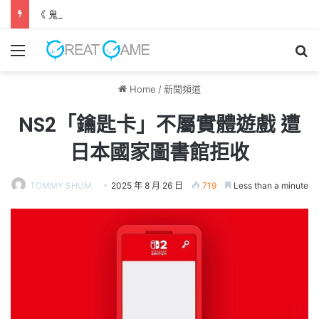
《 鬼武者 劍之道 》 實機試玩報告 源義經將是事件的起源！？
Menu
Se
Home
/
新聞頻道
NS2「鑰匙卡」不屬實體遊戲 遭
日本國家圖書館拒收
TOMMY SHUM
2025 年 8 月 26 日
719
Less than a minute