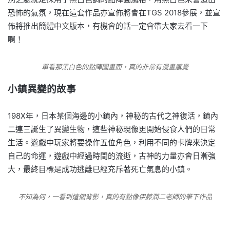
恐怖的氣氛，現在這套作品亦宣佈將會在TGS 2018參展，並宣
佈將推出簡體中文版本，有機會的話一定會帶大家去看一下
啊！
單看那黑白色的點陣圖畫面，真的非常有漫畫感覺
小鎮異變的故事
198X年，日本某個海邊的小鎮內，神秘的古代之神復活，鎮內
二連三誕生了異變生物，這些神秘現像更開始侵食人們的日常
生活。遊戲中玩家將要操作五位角色，利用不同的卡牌來決定
自己的命運，遊戲中經過時間的流逝，古神的力量亦會日漸強
大，最終目標是成功逃離已經充斥著死亡氣息的小鎮。
不知為何，一看到這個背影，真的有點像伊藤潤二老師的筆下作品