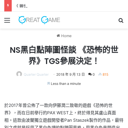
《 轉世之獸 》遊戲評測 失落世界中與巨犬冒險
Menu
Se
Home
NS黑白點陣圖怪談 《恐怖的世
界》TGS參展決定！
Quarter Quarter
2018 年 9 月 13 日
0
815
Less than a minute
於2017年曾公佈了一款向伊藤潤二致敬的遊戲《恐怖的世
界》，而在日前舉行的PAX WEST上，終於得見其盧山真面
相。這款由波蘭獨立遊戲開發者Pan Staszek製作的作品，最特
別之處就是採用了黑白色調的點陣圖風格，用黑白色來營造出