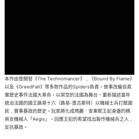
本作由曾開發《The Technomancer》﹑《Bound By Flame》
以及《GreedFall》等多款作品的Spiders負責。故事改編自真
實歷史事件法國大革命，以架空的法國為舞台，重新描述當年
統治法國的國王路易十六（路易-奧古斯特）以機械士兵打壓國
民﹑實事暴政的歷史。玩家將化成瑪麗．安東妮王妃身邊的精
英女機械人「Aegis」，回應王妃的希望找出製作機械兵之人﹑
反抗暴政。