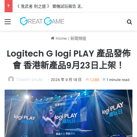
《 鬼武者 劍之道 》 實機試玩報告 源義經將是事件的起源！？
Menu
Se
Home
/
新聞頻道
Logitech G logi PLAY 產品發佈
會 香港新產品9月23日上架！
TOMMY SHUM
2024 年 9 月 18 日
1,388
1 minute read