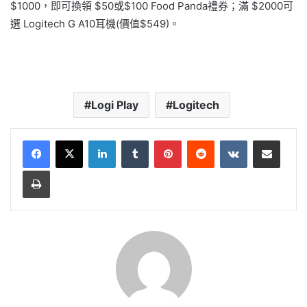
$1000，即可換領 $50或$100 Food Panda禮券；滿 $2000可
選 Logitech G A10耳機(價值$549)。
Logi Play
Logitech
LinkedIn
Tumblr
Pinterest
Reddit
VKontakte
Share via Email
Print