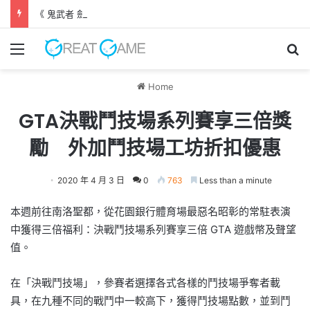
《 鬼武者 劍之道 》 實機試玩報告 源義經將是事件的起源！？
Menu
Se
Home
GTA決戰鬥技場系列賽享三倍獎
勵 外加鬥技場工坊折扣優惠
2020 年 4 月 3 日
0
763
Less than a minute
本週前往南洛聖都，從花園銀行體育場最惡名昭彰的常駐表演
中獲得三倍福利：決戰鬥技場系列賽享三倍 GTA 遊戲幣及聲望
值。
在「決戰鬥技場」，參賽者選擇各式各樣的鬥技場爭奪者載
具，在九種不同的戰鬥中一較高下，獲得鬥技場點數，並到鬥