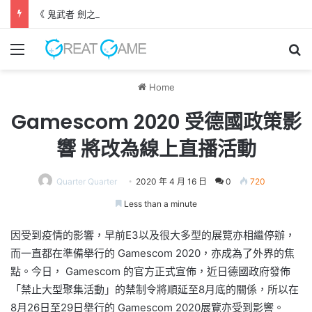
《 鬼武者 劍之道 》 實機試玩報告 源義經將是事件的起源！？
Menu
Se
Home
Gamescom 2020 受德國政策影
響 將改為線上直播活動
Quarter Quarter
2020 年 4 月 16 日
0
720
Less than a minute
因受到疫情的影響，早前E3以及很大多型的展覽亦相繼停辦，
而一直都在準備舉行的 Gamescom 2020，亦成為了外界的焦
點。今日， Gamescom 的官方正式宣佈，近日德國政府發佈
「禁止大型聚集活動」的禁制令將順延至8月底的關係，所以在
8月26日至29日舉行的 Gamescom 2020展覽亦受到影響。