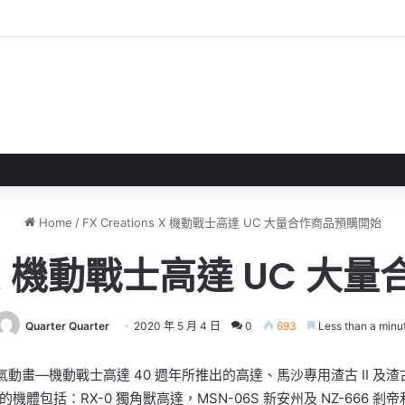
戲評測 失落世界中與巨犬冒險
Home
/
FX Creations X 機動戰士高達 UC 大量合作商品預購開始
ns X 機動戰士高達 UC
Quarter Quarter
2020 年 5 月 4 日
0
693
Less than a minu
經典人氣動畫—機動戰士高達 40 週年所推出的高達、馬沙專用渣古 II 
機體包括：RX-0 獨角獸高達，MSN-06S 新安州及 NZ-66