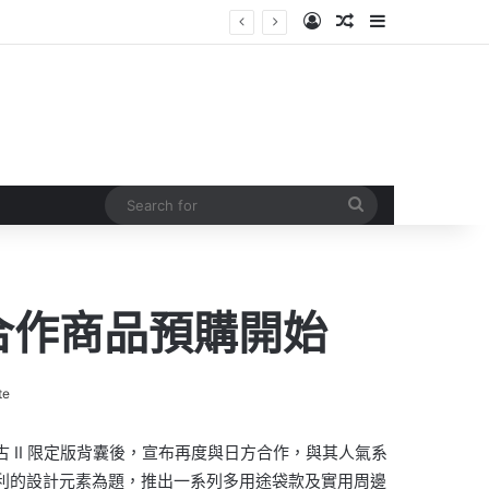
Log In
Random Article
Sidebar
Search
for
 大量合作商品預購開始
te
及渣古 II 限定版背囊後，宣布再度與日方合作，與其人氣系
6 剎帝利的設計元素為題，推出一系列多用途袋款及實用周邊