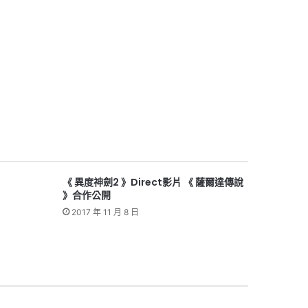
《 異度神劍2 》Direct影片 《 薩爾達傳說
》合作公開
2017 年 11 月 8 日