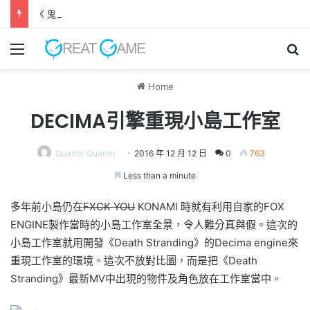
《 鬼武者 劍之道 》 實機試玩報告 源義經將是事件的起源！？
Menu
Se
Home
DECIMA引擎重現小島工作室
Quarter Quarter
2016 年 12 月 12 日
0
763
Less than a minute
多年前小島仍在
FXCK YOU
KONAMI 時就有利用自家的FOX
ENGINE製作當時的小島工作室全景，令人難分真與假。這次的
小島工作室就用開發《Death Stranding》的Decima engine來
重現工作室的環境。這次不放對比圖，而是把《De
ath
Stranding》最新MV中出現的物件及角色放在工作室當中
。