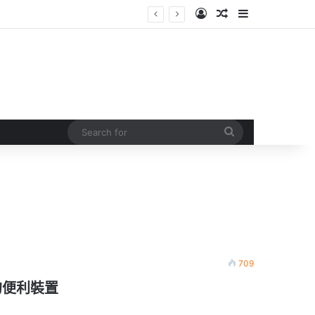
Log In
Random Article
Sidebar
Search
for
709
電的便利裝置