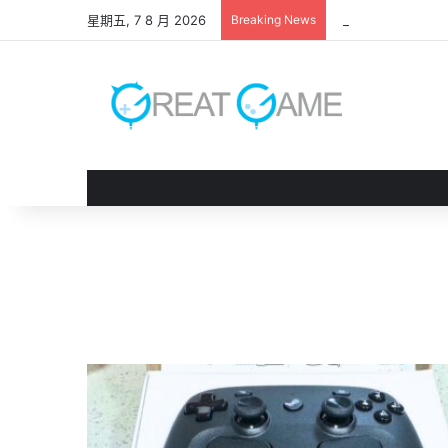
星期五, 7 8 月 2026
Breaking News
《 轉世之獸 》遊