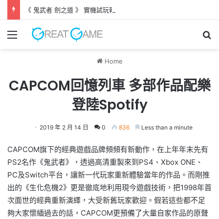
《 鬼武者 劍之道 》 實機試玩報告 源義經將是事件的起源！？
Menu
Se
Home
CAPCOM回憶列車 多部作品配樂
登陸Spotify
2019 年 2 月 14 日
0
836
Less than a minute
CAPCOM旗下的經典遊戲品牌頻頻有新動作，在上年年末先有
PS2名作《鬼武者》，透過高清重製來到PS4、Xbox ONE、
PC及Switch平台，讓新一代玩家重新體驗當年的作品。而剛推
出的《生化危機2》更是徹底地利用現今遊戲技術，把1998年首
次面世的經典重新演繹，大受新舊玩家歡迎。假若這些都不足
夠大家懷緬過去的話，CAPCOM更預備了大量自家作品的原聲