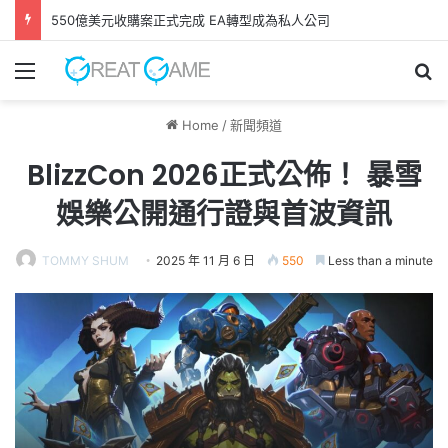
GAME FREAK全新作品《 轉世之獸 》 遊戲今日正式發售！
Menu
Se
Home
/
新聞頻道
BlizzCon 2026正式公佈！ 暴雪
娛樂公開通行證與首波資訊
TOMMY SHUM
2025 年 11 月 6 日
550
Less than a minute