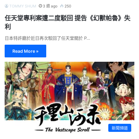
TOMMY SHUM
3 週 ago
250
任天堂專利案遭二度駁回 提告《幻獸帕魯》失
利
日本特許廳於近日再次駁回了任天堂關於 P…
Read More »
新聞頻道