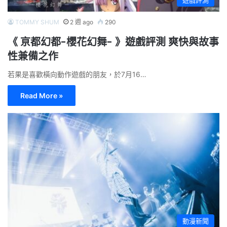
遊戲評測
TOMMY SHUM
2 週 ago
290
《 亰都幻都-櫻花幻舞- 》遊戲評測 爽快與故事
性兼備之作
若果是喜歡橫向動作遊戲的朋友，於7月16…
Read More »
動漫新聞