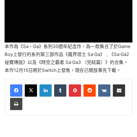
本作為《Sa・Ga》系列30週年紀念作，為一款集合了於Game
Boy上發行的系列第三部作品《魔界塔士 Sa·Ga》﹑《Sa·Ga2
祕寶傳說》以及《時空之霸者 Sa·Ga3 （完結篇）》的合集。
本作12月15日將於Switch上發售，現在已開放事先下載。
LinkedIn
Tumblr
Pinterest
Reddit
VKontakte
Share via Email
Print