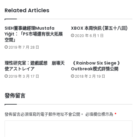
Related Articles
SIEH董事總經理Mustafa
XBOX 本周快訊 (第五十八回)
Yiğit：「PS市場還有很大拓展
2020 年 6 月 1 日
空間」
2019 年 7 月 28 日
理性研究室：遊戲感想 崩壊天
《 Rainbow Six Siege 》
使アストレイア
Outbreak模式詳情公開
2019 年 3 月 17 日
2018 年 2 月 19 日
發佈留言
發佈留言必須填寫的電子郵件地址不會公開。
必填欄位標示為
*
留
言