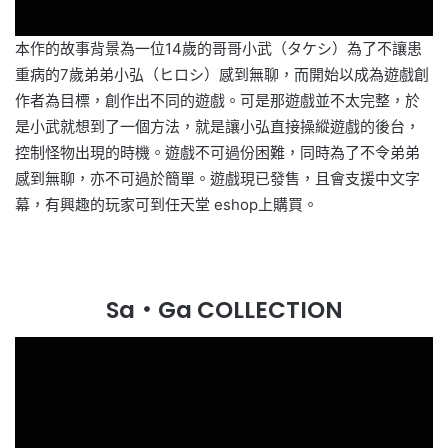
本作的故事背景為一位14歲的哥哥小武（タケシ）為了不讓患
重病的7歲弟弟小弘（ヒロシ）感到無聊，而開始以成為遊戲創
作者為目標，創作出不同的遊戲。可是那遊戲並不太完整，於
是小武就想到了一個方法，就是讓小弘直接操縱遊戲的後台，
控制怪物出現的時機。遊戲不可過份困難，同時為了不令弟弟
感到無聊，亦不可過於簡單。遊戲現已發售，且會支援中文字
幕，有興趣的玩家可到任天堂 eshop上購買。
Sa・Ga COLLECTION