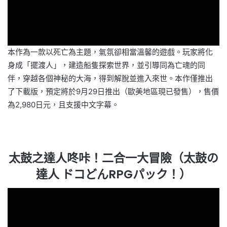
本作為一款以死亡為主題，氣氛卻相當溫馨的遊戲。玩家將化
身成「擺渡人」，建造船隻探索世界，並引導同為亡魂的同
伴，穿越各個神秘的大海，得到解脫並進入來世。本作僅推出
了下載版，預定將於9月29日推出（歐美地區現已發售），售價
為2,980日元，且支援中文字幕。
太鼓之達人咚咔！二合一大冒險（太鼓の
達人 ドコどんRPGパック！）