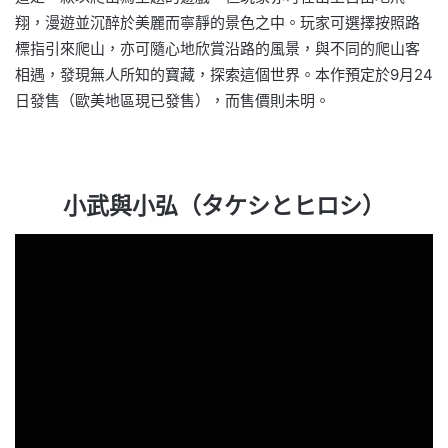
翔，漫遊並沉醉於美麗而寧靜的景色之中。玩家可選擇按照路
標指引來爬山，亦可隨心地欣賞沿路的風景，與不同的爬山客
相遇，發現無人所知的寶藏，探索這個世界。本作預定於9月24
日發售（歐美地區現已發售），而售價則未明。
小武與小弘（タケシとヒロシ）