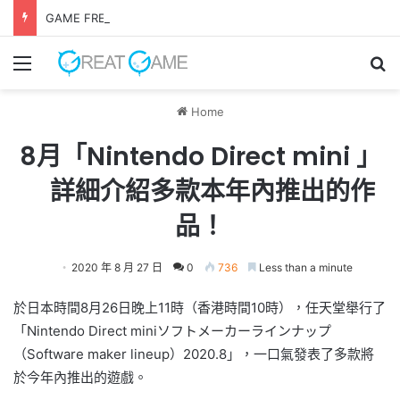
GAME FREAK全新作品《 轉世之獸 》 遊戲今日正式發售！
Menu
Se
Home
8月「Nintendo Direct mini 」
詳細介紹多款本年內推出的作
品！
2020 年 8 月 27 日
0
736
Less than a minute
於日本時間8月26日晚上11時（香港時間10時），任天堂舉行了
「Nintendo Direct miniソフトメーカーラインナップ
（Software maker lineup）2020.8」，一口氣發表了多款將
於今年內推出的遊戲。