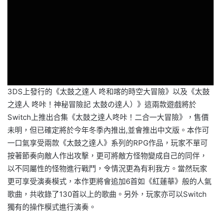
3DS上發行的《太鼓之達人 咚和喀的時空大冒險》以及《太鼓
之達人 咚咔！神秘冒險記 太鼓の達人）》這兩款遊戲將於
Switch上推出合集《太鼓之達人咚咔！二合一大冒險》，售價
未明，但已確定將於今年冬季內推出,並會推出中文版。本作可
一口氣享受兩款《太鼓之達人》系列的RPG作品，玩家不單可
按著節奏向敵人作出攻擊，更可將敵方怪物變成自己的同伴，
以不同屬性的怪物進行戰鬥，令情況更為有利我方。當然玩家
更可享受演奏模式，本作更將會追加6首如《紅蓮華》般的人氣
歌曲，共收錄了130首以上的歌曲。另外，玩家亦可以Switch
獨有的操作模式進行演奏。