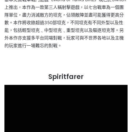
上推出，本作為一款第三人稱射擊遊戲，以七台戰車為一個團
隊單位，盡力消滅敵方的坦克，佔領敵陣並盡可能獲得更高分
數。本作將收錄超過350部坦克，不同坦克有不同外型以及性
能，包括輕型坦克﹑中型坦克﹑重型坦克以及驅逐坦克等。另
外本作亦支援多平台同場對戰，玩家可與不世界各地以及主機
的玩家進行一場難忘的對戰。
Spiritfarer