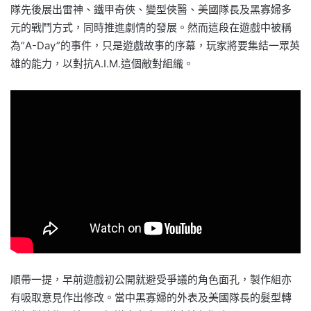
隊先後展出雷神、鐵甲奇俠、變型俠醫、美國隊長及黑寡婦多
元的戰鬥方式，同時推進劇情的發展。然而這段在遊戲中被稱
為”A-Day”的事件，只是遊戲故事的序幕，玩家將要集結一眾英
雄的能力，以對抗A.I.M.這個敵對組織。
順帶一提，早前遊戲初公開就避受爭議的角色面孔，製作組亦
有吸取意見作出修改。當中黑寡婦的外表及美國隊長的髮型轉