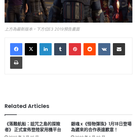
上方為最新版本，下方位E3 2019預告畫面
LinkedIn
Tumblr
Pinterest
Reddit
VKontakte
Share via Email
Print
Related Articles
《落難航船：詛咒之島的探險
銀魂 x《怪物彈珠》1月18日登場
者》 正式宣佈登陸家用機平台
為遲來的合作表達歉意！