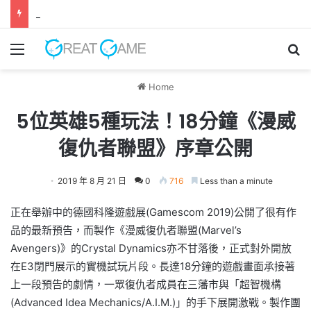
《 Lily Fantasia 莉莉幻想曲 》今日發售！ 命運與旋律交錯的旅程
Menu
Se
Home
5位英雄5種玩法！18分鐘《漫威
復仇者聯盟》序章公開
2019 年 8 月 21 日
0
716
Less than a minute
正在舉辦中的德國科隆遊戲展(Gamescom 2019)公開了很有作
品的最新預告，而製作《漫威復仇者聯盟(Marvel’s
Avengers)》的Crystal Dynamics亦不甘落後，正式對外開放
在E3閉門展示的實機試玩片段。長達18分鐘的遊戲畫面承接著
上一段預告的劇情，一眾復仇者成員在三藩市與「超智機構
(Advanced Idea Mechanics/A.I.M.)」的手下展開激戰。製作團