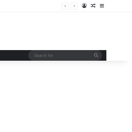
Log In
Random Article
Sidebar
Search
for