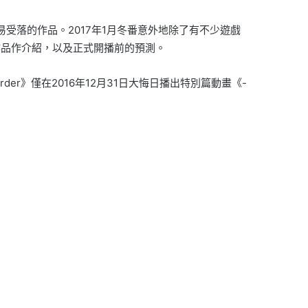
易受落的作
品。2017年1月冬番意外地除了有不少
遊
戲
作品作介紹，
以及正式開播前的預測。
Order》僅在2016年12月31日大悔日播出特別篇動畫《
-