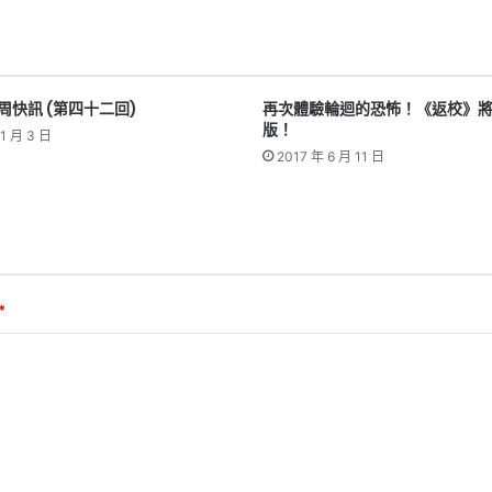
本周快訊 (第四十二回)
再次體驗輪迴的恐怖！《返校》
版！
1 月 3 日
2017 年 6 月 11 日
*