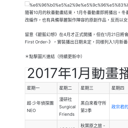
%e6%96%b0%e5%a2%9e%e5%9c%96%e5%83%
隨著10月的秋番動畫結束，1月冬番動畫即將播出。冬
改編作，也有具備華
麗製作陣容的原創作品，反而以女
留意《碧藍幻想》在4月才正式開播，但在1月21日將
First Order-》，實裝播出日期未定，同樣列入1月
＊點擊圖片連結（持續更新中）
2017年1月動
星期一
星期二
星期三
星期四
漫研社
超‧少年偵探團
黑白來看守所
Surgical
政宗君
NEO
第2季
Friends
秋葉原之旅 -