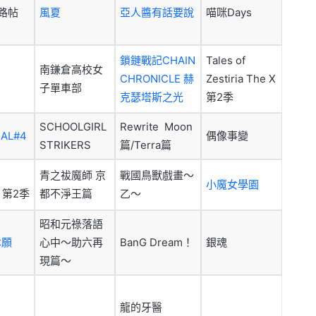
迷路帖
風夏
亞人醬有話要說
喵咪Days
鎖鏈戰記CHAIN
Tales of
南鎌倉高校女
CHRONICLE 赫
Zestiria The X
子單車部
克瑟塔斯之光
第2季
SCHOOLGIRL
Rewrite Moon
AL#4
偶像事變
STRIKERS
篇/Terra篇
青之祓魔師 京
戰國鳥獸戲畫～
小魔女學園
S 第2季
都不淨王篇
乙～
昭和元祿落語
本願
心中～助六再
BanG Dream！
銀魂
現篇～
龍的牙醫