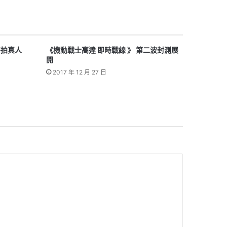
將拍真人
《機動戰士高達 即時戰線 》 第二波封測展
開
2017 年 12 月 27 日