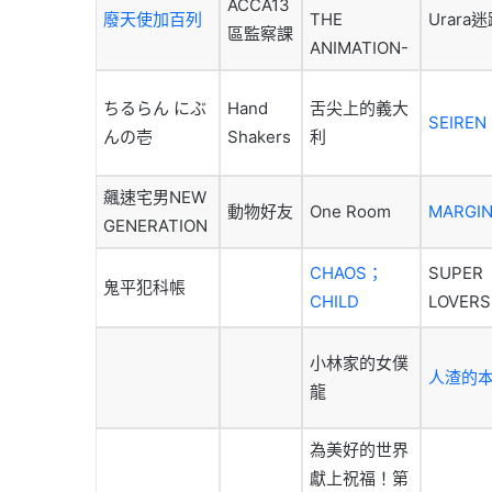
ACCA13
廢天使加百列
THE
Urara
區監察課
ANIMATION-
ちるらん にぶ
Hand
舌尖上的義大
SEIREN
んの壱
Shakers
利
飆速宅男NEW
動物好友
One Room
MARGIN
GENERATION
CHAOS；
SUPER
鬼平犯科帳
CHILD
LOVER
小林家的女僕
人渣的
龍
為美好的世界
獻上祝福！第