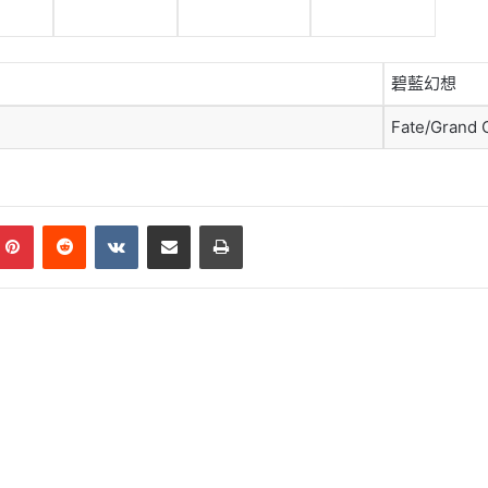
碧藍幻想
Fate/Grand 
mblr
Pinterest
Reddit
VKontakte
Share via Email
Print