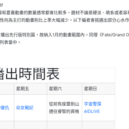
8f
番和夏番動
畫的數量通常都會比較多，題材不論是硬派、萌系或者容
性向為主打的動畫則比上季大幅減
少。以下編者會挑選出部分心水
會播出先行
版特別篇，故納入1月的動畫範圍內。同理《Fate/Grand 
新番列表當中。
畫播出時間表
星期五
星期六
星期日
從前有座靈劍山
宇宙警探
的復仇
幼女戰記
通往睿智的資格
élDLIVE