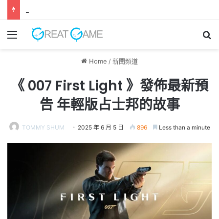
Palworld OFFICIAL CARD GAME 擴充包第 1 彈發售
Menu
Se
Home
/
新聞頻道
《 007 First Light 》發佈最新預
告 年輕版占士邦的故事
TOMMY SHUM
2025 年 6 月 5 日
896
Less than a minute