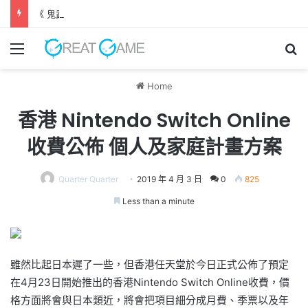
《 鬼武者 劍之道 》 實機試玩報告 源義經將是事件的起源！？
Menu
Se
Home
香港 Nintendo Switch Online
收費公佈 個人及家庭計畫方案
Quarter Quarter
2019 年 4 月 3 日
0
825
Less than a minute
雖然比起日本遲了一些，但香港任天堂於今日正式公佈了預定
在4月23日開始推出的香港Nintendo Switch Online收費，價
格方面將會與日本類近，將會把項目細分成月費、季票以及年