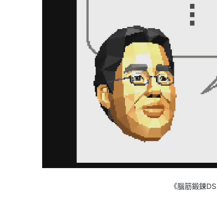
《腦筋鍛鍊D