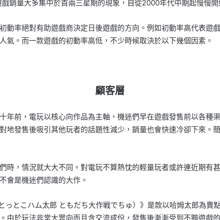
遊戲銷量大多集中於首兩三星期的現象，自從2000年代中期起慢慢開
初動率絕對有助遊戲商決定日後遊戲的方向。例如初動率高代表遊
人氣。而一款遊戲的初動率高低，不少時候取決於以下幾個因素。
顧客層
十年前，電玩以核心向作品為主軸，機迷們早在遊戲發售前以各種
對地發售後吸引其他玩者的話題性減少，銷量也會快速冷卻下來。
們時，情況就大大不同。對電玩不算熱忱的輕量玩者或許連近期有
不會是機迷們認識的大作。
戰（とっとこハム太郎 ともだち大作戦でちゅ）》是款以哈姆太郎為
。由於玩法非常大眾向而且含交流成份，發售後漸漸受到不黯遊戲的