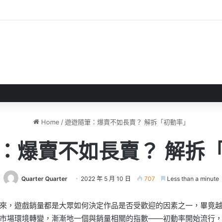
 》 實機試玩報告 源義經將是事件的起源！？
Home
/
遊遊隨筆：爆賣不如長賣？ 解拆「初動率」
：爆賣不如長賣？ 解拆
Quarter Quarter
2022 年 5 月 10 日
707
Less than a minute
來，遊戲銷量都是大眾如何決定作品是否受歡迎的因素之一，畢竟
市場環境轉變，漸漸地一個與銷量相關的指數——初動率開始流行