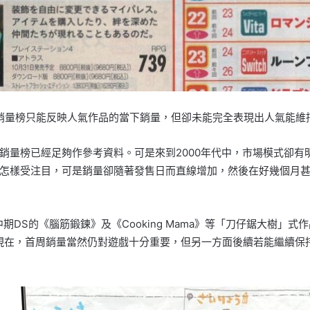
銷量榜只能反映人氣作品的當下銷量，但卻未能完全表現出人氣能維
銷量榜已經足夠作參考資料。可是來到2000年代中，市場模式卻有
怎樣受注目，可是銷量卻隨著發售日而直線增加，然後在好幾個月
期DS的《腦筋鍛鍊》及《Cooking Mama》等「刀仔鋸大樹」
傾向。到了現在，首周銷量當然仍對遊戲十分重要，但另一方面後續若能繼