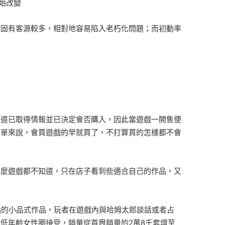
始改變
戲固有客源較多，相對地容易陷入老朽化問題；而初動率
渠道已取得情報並已決定會否購入，因此當遊戲一開售便
簡單來說，會買遊戲的早就買了，不打算買的怎樣都不會
甚麼遊戲都不知道，只在店子看到些適合自己的作品，又
賣點的小品式作品，玩者在遊戲內與哈姆太郎談話或者占
低年齡女性圈接受，銷量從首周銷量的2萬8千套增至