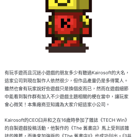
有玩手遊而且沉迷小遊戲的朋友多少有聽過Kairosoft的大名，
這家公司到現在製作人依然很少，但作品產量仍是多得驚人。
雖然也會有玩家說好些遊戲只是換個皮而已，然而在遊戲細節
中能看到製作群有加入不少遊戲主題相關的梗在當中，讓玩家
會心微笑！本集廠商豆知識為大家介紹這家小公司。
Kairosoft的CEO臼井和之在16歲時參加了雜誌《TECH Win》
的自製遊戲投稿活動，他製作的《The 舊書店》馬上受到該雜
誌的推薦，而後來加強版的《The 舊書店II》也成功刊出。臼井