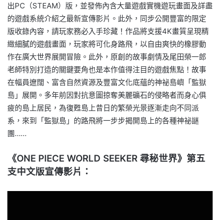
出PC（STEAM）版，並發佈內含大量遊戲實機遊玩畫面及詳盡
的遊戲系統介紹之最新宣傳影片。此外，同步公開豐富的限定
版收錄內容，請玩家務必入手珍藏！作品將支援4K畫質呈現精
緻細膩的遊戲畫面，玩家將可化身路飛，以自由爽快的橡膠動
作在廣大世界展開冒險。此外，原創的故事劇情及尾田榮一郎
老師特別打造的關鍵要角也是本作值得注目的遊戲焦點！故事
在幅員遼闊、富含自然資源及豐富文化底蘊的神祕島嶼「監獄
島」展開。多年前因對抗意圖掠奪美麗礦石的侵略者而身心俱
疲的島上居民，為復甦島上昔日的繁榮光景逐漸走向不同派
系，來到「監獄島」的路飛將一步步揭開島上的各種神祕謎
團……
《ONE PIECE WORLD SEEKER 尋秘世界》第五
支中文版宣傳影片：