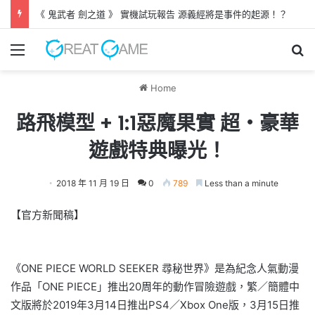
《 鬼武者 劍之道 》 實機試玩報告 源義經將是事件的起源！？
Menu
Se
Home
路飛模型 + 1:1惡魔果實 超‧豪華
遊戲特典曝光！
2018 年 11 月 19 日
0
789
Less than a minute
【官方新聞稿】
《ONE PIECE WORLD SEEKER 尋秘世界》是為紀念人氣動漫
作品「ONE PIECE」推出20周年的動作冒險遊戲，繁／簡體中
文版將於2019年3月14日推出PS4／Xbox One版，3月15日推