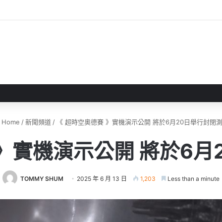
Home
/
新聞頻道
/
《 超時空奧德賽 》實機演示公開 將於6月20日舉行封閉
 》實機演示公開 將於6月
TOMMY SHUM
2025 年 6 月 13 日
1,203
Less than a minute