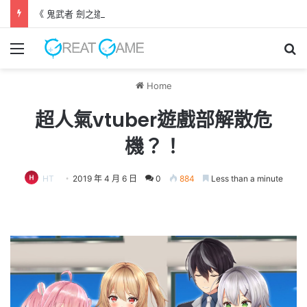
《 鬼武者 劍之道 》 實機試玩報告 源義經將是事件的起源！？
Menu
Se
Home
超人氣vtuber遊戲部解散危
機？！
HT
2019 年 4 月 6 日
0
884
Less than a minute