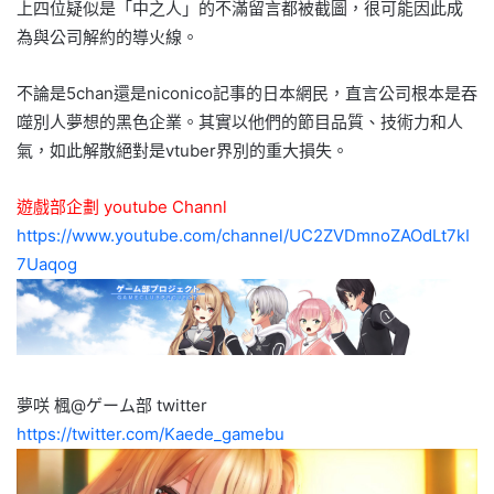
上四位疑似是「中之人」的不滿留言都被截圖，很可能因此成
為與公司解約的導火線。
不論是5chan還是niconico記事的日本網民，直言公司根本是吞
噬別人夢想的黑色企業。其實以他們的節目品質、技術力和人
氣，如此解散絕對是vtuber界別的重大損失。
遊戲部企劃 youtube Channl
https://www.youtube.com/channel/UC2ZVDmnoZAOdLt7kI
7Uaqog
夢咲 楓@ゲーム部 twitter
https://twitter.com/Kaede_gamebu