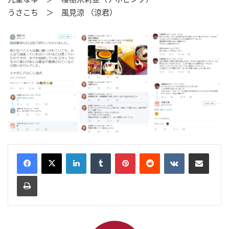
うさこち ＞ 風見涼 （涼君）
LinkedIn
Tumblr
Pinterest
Reddit
VKontakte
Share via Email
Print