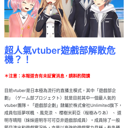
超人氣vtuber遊戲部解散危
機？！
＊注意：本報道含有未証實消息，請斟酌閱讀
目前vtuber是日本極為流行的直播主模式，其中「遊戲部企
劃」（ゲーム部プロジェクト）就是目前其中一個最人氣的
vtuber團隊。「遊戲部企劃」隸屬於株式會社Unlimited旗下，
成員包括夢咲楓 、風見涼 、 櫻樹米莉亞（桜樹みりあ） 、 道
明寺晴翔（妹妹道明寺可可亞非遊戲部成員）。成員除了一般
節目演出和遊戲實況外，亦是以高強的遊戲實力見稱，有各種