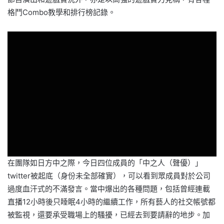
格鬥Combo教學和排行榜記錄。
在團隊如日方中之際，今日四位成員的「中之人（聲優）」
twitter被起底（身份未全部確實），可以看到眾成員對於公司
過度血汗式的不滿發言。當中爆出的各種問題，包括曾經連載
直播12小時後只睡眠4小時的繼續工作，所有藝人的社交帳號都
被監視，還要承受職場上的騷擾，已經去到要請辭的地步。加