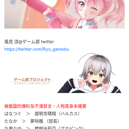
風見 涼@ゲーム部 twitter
https://twitter.com/Ryo_gamebu
被截圖的爆料及不滿發言，人物真身未確實
はなつぐ ＞ 道明寺晴翔（ハルカス）
たなか ＞ 夢咲楓 （部長）
九重なゆ ＞ 櫻樹米莉亞（アホピンク）