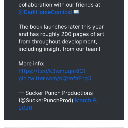
collaboration with our friends at
@DarkHorseComics
!
The book launches later this year
and has roughly 200 pages of art
from throughout development,
including insight from our team!
More info:
https://t.co/k3wmuqm8Ct
pic.twitter.com/oQtmfnFhg5
— Sucker Punch Productions
(@SuckerPunchProd)
March 9,
2020