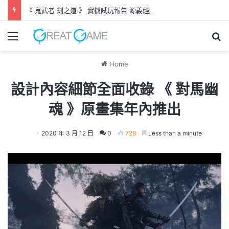
《 鬼武者 劍之道 》 實機試玩報告 源義經將是事件的起源！？
Menu
Se
Home
設計內容細節全面收錄 《 對馬幽
魂 》原畫集年內推出
2020 年 3 月 12 日
0
728
Less than a minute