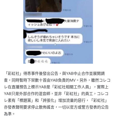
「彩虹社」得悉事件後發出公告，與YAB中止合作並展開調
查，同時暫時下架數十首由YAB負責的MV。另外，雖然コレコ
レ在直播預告上標示YAB是「彩虹社相關工作人員」，實際上
YAB只是外部合作的混音師，並非「彩虹社」的員工，コレコ
レ素有「標題黨」和「誇張化」增加流量的惡行，「彩虹社」
亦發表聲明要求停止散佈謠言，一切以官方或警方發表的公告
為準。