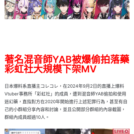
著名混音師YAB被爆偷拍落藥
彩虹社大規模下架MV
日本爆料系直播主コレコレ，在2024年9月2日的直播上爆料
Vtuber事務所「彩虹社」的成員，遭到混音師YAB偷拍和使用
迷幻藥，直指對方在2020年開始進行上述犯罪行為，甚至有自
己的小群組分享內容和討論，並且公開部分群組的內容截圖，
群組內成員超過10人。