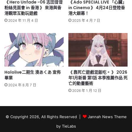
《 Hero Unfade -06 志田音音
《 Ado SPECIAL LIVE 「心臟」
粉絲見面會 in 香港 》 來港與香
in Cinema 》 4月24日登陸香
港觀眾互動玩遊戲
港大銀幕！
2024 年 11 月 4 日
2025 年 4 月 7 日
Hololive二期生 湊あくあ 宣佈
《 靠死亡遊戲混飯吃。 》 2026
畢業
年1月新番 第1話 本季推薦作品 死
亡的動畫藝術
2024 年 8 月 7 日
2026 年 1 月 12 日
© Copyright 2026, All Rights Reserved |
Jannah News Theme
by TieLabs