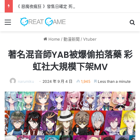
《 惡魔夜瘋狂 》發售日確定 死得越多越強大的養成型SRPG！
Menu
Se
Home
/
動漫新聞
/
Vtuber
著名混音師YAB被爆偷拍落藥 彩
虹社大規模下架MV
narumiku
2024 年 9 月 4 日
1,945
Less than a minute