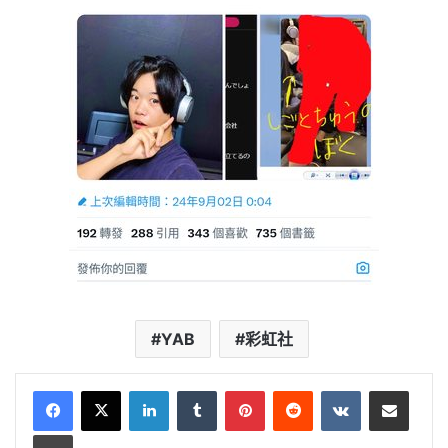
YAB
彩虹社
LinkedIn
Tumblr
Pinterest
Reddit
VKontakte
Share via Email
Print