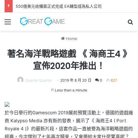
550億美元收購案正式完成 EA轉型成為私人公司
Menu
Se
Home
著名海洋戰略遊戲 《 海商王4 》
宣佈2020年推出！
Quarter Quarter
2019 年 8 月 20 日
0
827
Less than a minute
於今日舉行的Gamescom 2019展前預覽活動上，德國的遊戲廠
商 Kalypso Media 亦有新的發表，展示了《 海商王4 ( Port
Royale 4 )》的最新片段，這套作品一直被譽為海洋戰略遊戲的
經典，今次闊別了七年再次歸來，又會帶給大家什麼驚喜呢？