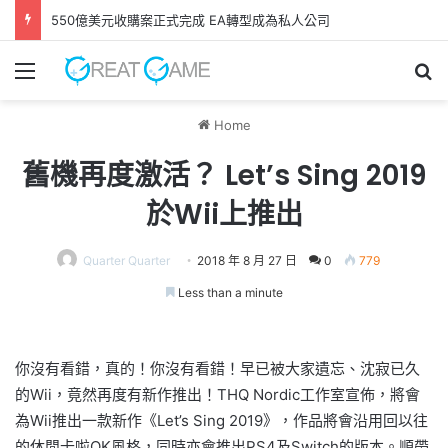
550億美元收購案正式完成 EA轉型成為私人公司
Menu
Se
Home
舊機再度激活？ Let’s Sing 2019
於Wii上推出
Quarter Quarter
2018 年 8 月 27 日
0
779
Less than a minute
你沒有看錯，真的！你沒有看錯！早已被大家遺忘、沈寂已久
的Wii，竟然再度有新作推出！THQ Nordic工作室宣佈，將會
為Wii推出一款新作《Let’s Sing 2019》，作品將會沿用回以往
的休閒卡啦OK風格，同時亦會推出PS4及Switch的版本。順帶