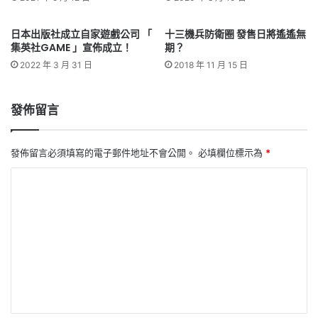
日本出版社成立自家遊戲公司 「
十三機兵防衛圈 發售日將遙遙無
集英社GAME 」宣佈成立！
期？
2022 年 3 月 31 日
2018 年 11 月 15 日
發佈留言
發佈留言必須填寫的電子郵件地址不會公開。
必填欄位標示為
*
留
言
*