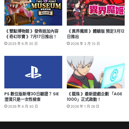
《 雙點博物館 》發佈追加內容
《 異界魔姬 》體驗版 預定3月12
《 奇幻珍寶 》7月17日推出！
日推出
2025 年 6 月 30 日
2026 年 3 月 10 日
PS 數位版新增30日驗證？ SIE
《 龍珠 》最新遊戲企劃 「AGE
澄清只是一次性檢查
1000」正式啟動！
2026 年 4 月 30 日
2026 年 1 月 26 日