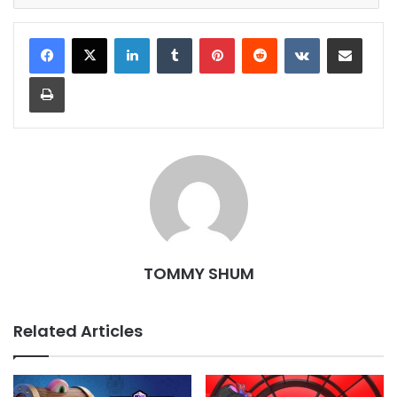
LinkedIn
Tumblr
Pinterest
Reddit
VKontakte
Share via Email
Print
TOMMY SHUM
Related Articles