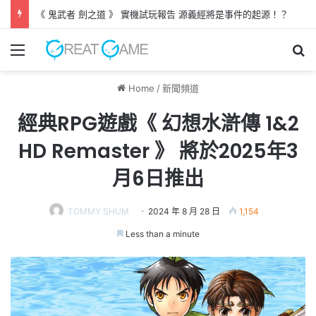
《 鬼武者 劍之道 》 實機試玩報告 源義經將是事件的起源！？
Menu
Se
Home
/
新聞頻道
經典RPG遊戲《 幻想水滸傳 1&2
HD Remaster 》 將於2025年3
月6日推出
TOMMY SHUM
2024 年 8 月 28 日
1,154
Less than a minute