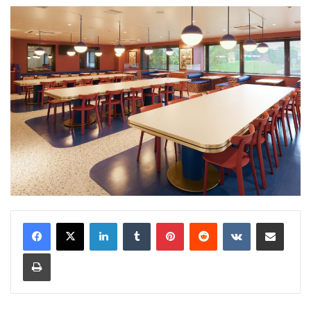
LinkedIn
Tumblr
Pinterest
Reddit
VKontakte
Share via Email
Print