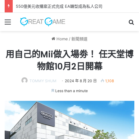
GAME FREAK全新作品《 轉世之獸 》 遊戲今日正式發售！
Menu
Se
Home
/
新聞頻道
用自己的Mii做入場劵！ 任天堂博
物館10月2日開幕
TOMMY SHUM
2024 年 8 月 20 日
1,108
Less than a minute